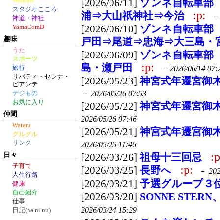
Walkins
[2026/06/11]
ゾンネ自転車部
スタジオこころ
:p:
浦⇒大山祇神社⇒今治
神道・神社
[2026/06/10]
ゾンネ自転車部
YamaComD
趣味
戸田⇒尾道⇒忠海⇒大三島・
うた
[2026/06/09]
ゾンネ自転車部
スポーツ
:p:
島・瀬戸田
－
2026/06/14 07:
旅行
リバティ・セレナ・
[2026/05/23]
神宮式年遷宮御木
ビアンテ
－
2026/05/26 07:53
デジもの
お気に入り
[2026/05/22]
神宮式年遷宮御
仲間
2026/05/26 07:46
Wataru
[2026/05/21]
神宮式年遷宮御
グルグル
リンク
2026/05/25 11:46
:p
日々
[2026/03/26]
祖母十三回忌
子育て
:p:
[2026/03/25]
長野へ
－
202
人生行路
[2026/03/21]
予選グループ３
健康
自己紹介
[2026/03/20]
SONNE STE
仕事
2026/03/24 15:29
日記(na.ni.nu)