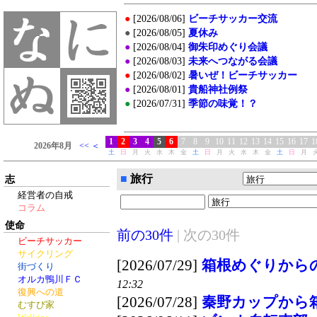
■
旅行
志
経営者の自戒
コラム
使命
前の30件
|
次の30件
ビーチサッカー
サイクリング
[2026/07/29]
箱根めぐりから
街づくり
オルカ鴨川ＦＣ
12:32
復興への道
[2026/07/28]
秦野カップから
むすび家