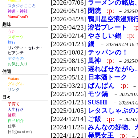
Walkins
[2026/07/06]
ラーメンの銘店
スタジオこころ
:p:
[2026/05/18]
閉院
－
2026/0
神道・神社
YamaComD
[2026/04/28]
鴨川星空浪漫飛
趣味
:
[2026/04/23]
溶岩プレート
うた
:p:
[2026/02/14]
やさしい鍋
スポーツ
旅行
[2026/01/23]
鍋
－
2026/01/24 16:
リバティ・セレナ・
[2025/10/02]
テッパンの！
ビアンテ
デジもの
:p:
[2025/08/16]
風神
－
2025/0
お気に入り
[2025/08/10]
遅ればせながら
仲間
[2025/05/12]
日本酒トーク
Wataru
:p:
グルグル
[2025/03/21]
ばんばん
リンク
[2025/01/26]
モツ鍋
－
2025/01/
日々
[2025/01/23]
SUSHI
－
2025/01/
子育て
[2025/01/05]
レタスしゃぶの
人生行路
健康
:p:
[2024/12/14]
ご飯
－
2024/1
自己紹介
[2024/11/26]
みんなの好物、
仕事
日記(na.ni.nu)
:p:
[2024/11/21]
極悪女王
－