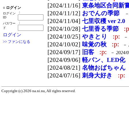
[2024/11/16]
東条地区合同新
○
ログイン
[2024/11/12]
おでんの季節
：
ログイン
ID
[2024/11/04]
七里収穫 ver 2.0
：
パスワー
:p
[2024/10/28]
七里香る季節
ド
ログイン
:p:
[2024/10/25]
やきとり
>> ファンになる
:p:
[2024/10/02]
味覚の秋
－
:p:
[2024/09/17]
旧客
－
2024/0
[2024/09/06]
軽バン、LED化
[2024/08/21]
名物おばちゃん
:p:
[2024/07/16]
刺身大好き
Copyright (c) 2026 na.ni.nu, All rights reserved.