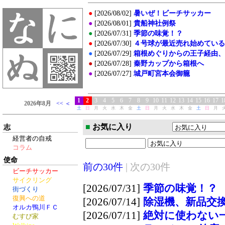
■
お気に入り
志
経営者の自戒
コラム
使命
前の30件
|
次の30件
ビーチサッカー
サイクリング
[2026/07/31]
季節の味覚！？
街づくり
復興への道
[2026/07/14]
除湿機、新品交
オルカ鴨川ＦＣ
[2026/07/11]
絶対に使わない
むすび家