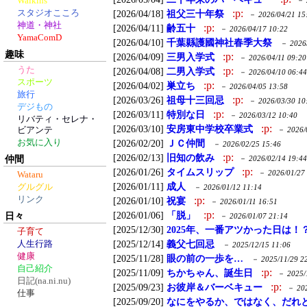
Walkins
－
:p:
スタジオこころ
[2026/04/18]
祖父三十年祭
－
2026/04/21 15
神道・神社
:p:
[2026/04/11]
齢五十
－
2026/04/17 10:22
YamaComD
[2026/04/10]
千葉縣護國神社春季大祭
－
2026
趣味
:p:
[2026/04/09]
三男入学式
－
2026/04/11 09:20
うた
:p:
[2026/04/08]
二男入学式
－
2026/04/10 06:44
スポーツ
:p:
[2026/04/02]
巣立ち
－
2026/04/05 13:58
旅行
:p:
[2026/03/26]
祖母十三回忌
－
2026/03/30 10
デジもの
:p:
[2026/03/11]
特別な日
－
2026/03/12 10:40
リバティ・セレナ・
:p:
[2026/03/10]
安房東中学校卒業式
ビアンテ
－
2026/
お気に入り
[2026/02/20]
ＪＣ仲間
－
2026/02/25 15:46
:p:
[2026/02/13]
旧知の飲み
仲間
－
2026/02/14 19:44
:p:
[2026/01/26]
タイムスリップ
－
2026/01/27
Wataru
[2026/01/11]
成人
グルグル
－
2026/01/12 11:14
リンク
:p:
[2026/01/10]
祝宴
－
2026/01/11 16:51
:p:
[2026/01/06]
「脱」
日々
－
2026/01/07 21:14
[2025/12/30]
2025年、一番アツかった日は
子育て
[2025/12/14]
義父七回忌
人生行路
－
2025/12/15 11:06
健康
[2025/11/28]
眼の前の一歩を…
－
2025/11/29 2
自己紹介
:p:
[2025/11/09]
ちかちゃん、誕生日
－
2025/
日記(na.ni.nu)
:p:
[2025/09/23]
お彼岸＆バーベキュー
－
20
仕事
[2025/09/20]
なにをやるか、ではなく、だれ