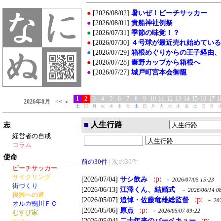
■
人生行路
志
経営者の自戒
コラム
使命
前の30件
|
次の30件
ビーチサッカー
サイクリング
:p:
[2026/07/04]
サシ飲み
－
2026/07/05 15:23
街づくり
[2026/06/13]
江澤くん、結婚式
－
2026/06/14 0
復興への道
:p:
[2026/05/07]
追悼・佐藤竜雄総監督
－
20
オルカ鴨川ＦＣ
:p:
[2026/05/06]
原点
－
2026/05/07 09:22
むすび家
:p:
[2026/05/04]
二十年来のバーベキュー