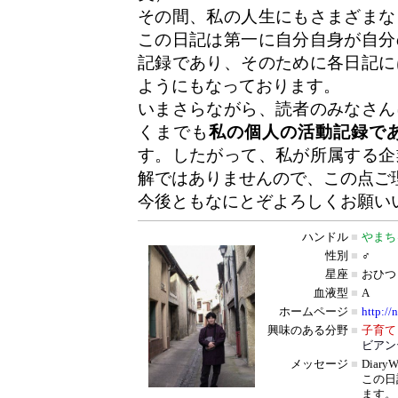
その間、私の人生にもさまざまな
この日記は第一に自分自身が自分
記録であり、そのために各日記に
ようにもなっております。
いまさらながら、読者のみなさん
くまでも
私の個人の活動記録で
す。したがって、私が所属する企
解ではありませんので、この点ご
今後ともなにとぞよろしくお願い
ハンドル
■
やまち
性別
■
♂
星座
■
おひつ
血液型
■
A
ホームページ
■
http://
興味のある分野
■
子育て
ビアン
メッセージ
■
Diar
この日
ます。