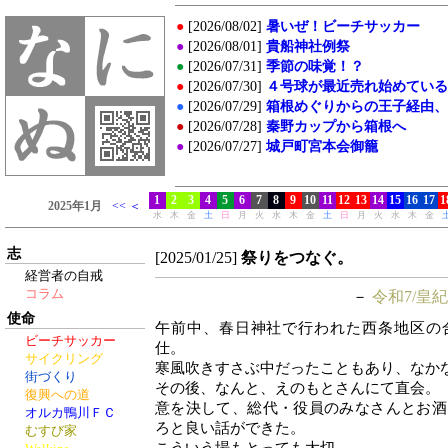
志
[2025/01/25]
祭りをつなぐ。
経営者の自戒
コラム
－
令和7/皇紀
使命
午前中、春日神社で行われた西条地区の
ビーチサッカー
仕。
サイクリング
寒風吹きすさぶ中だったこともあり、なか
街づくり
その後、なんと、えのもとさんにて直会。
復興への道
意を決して、総代・役員のみなさんとお酒
オルカ鴨川ＦＣ
ろと良い話ができた。
むすび家