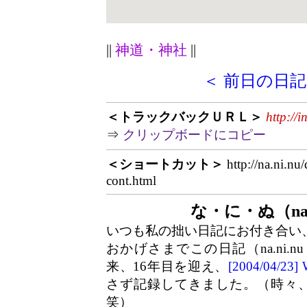
||
神道・神社
||
＜ 前日の日記
＜トラックバックＵＲＬ＞
http://
⇒
クリップボードにコピー
＜ショートカット＞
http://na.ni.nu
cont.html
な・に・ぬ（na.
いつも私の拙い日記にお付き合い
おかげさまでこの日記（na.ni.n
来、16年目を迎え、
[2004/04/2
さず記録してきました。（時々
笑）