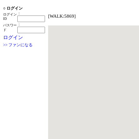
○
ログイン
：
ログイン
[WALK:5869]
ID
：
パスワー
ド
ログイン
>> ファンになる