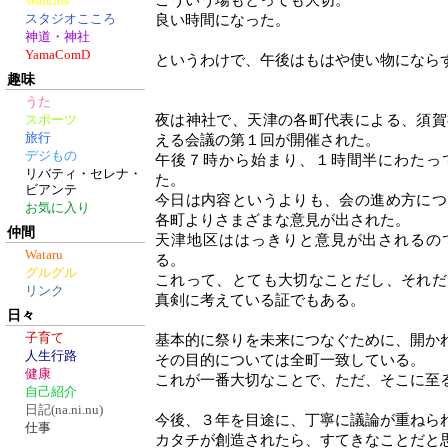
こういう場もとっても大切。
Walkins
スタジオこころ
良い時間になった。
神道・神社
YamaComD
というわけで、午後はもはや使い物になら
趣味
うた
夜は神社で、天津の各町代表による、須賀
スポーツ
旅行
える会議の第１回が開催された。
デジもの
午後７時から始まり、１時間半にわたっ
リバティ・セレナ・
た。
ビアンテ
今日は内容というよりも、会の進め方につ
お気に入り
各町よりさまざまな意見が出された。
仲間
天津地区ははっきりと意見が出されるの
Wataru
る。
グルグル
これって、とても大切なことだし、それだ
リンク
真剣に考えている証でもある。
日々
子育て
基本的に祭りを未来につなぐために、開か
人生行路
その目的については全町一致している。
健康
これが一番大切なことで、ただ、そこに至
自己紹介
日記(na.ni.nu)
今後、３年を目途に、丁寧に議論が重ねら
仕事
カタチが創造されたら、すてきなことだと