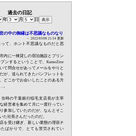
過去の日記
年
月
日