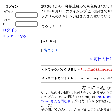
放映終了から10年以上経っても色あせない
○
ログイン
：
2032年10月17日のタイムカプセル開封まで
ログイン
ID
ラグりんのチャレンジはまだまだ続いていく
：
パスワー
ド
まるっ！！！
ログイン
>> ファンになる
[WALK:-]
||
街づくり
||
＜ 前日の日
＜トラックバックＵＲＬ＞
http://ina01.kappe.co.
＜ショートカット＞
http://na.ni.nu/diary/t.cgi/2
な・に・ぬ（na
いつも私の拙い日記にお付き合い、ありがとう
おかげさまでこの日記（na.ni.nu）は
[2001/10
Wataruさんを囲む会
以降は毎日欠かさず記録し
が・笑）
その間、私の人生にもさまざまなことがありま