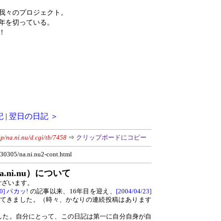
、我々のプロジェクト。
10年を切っている。
！
記
|
翌日の日記 ＞
jp/na.ni.nu/d.cgi/tb/7458
⇒
クリップボードにコピー
0230305/na.ni.nu2-cont.html
.ni.nu）について
ございます。
/10] パカッ!
の記事以来、16年目を迎え、
[2004/04/23]
てきました。（時々、かなりの連続投稿はあります
した。自分にとって、この日記は第一に自分自身が自