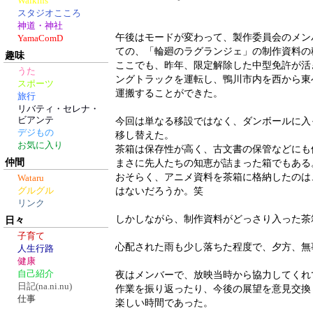
Walkins
スタジオこころ
神道・神社
午後はモードが変わって、製作委員会のメン
YamaComD
ての、「輪廻のラグランジェ」の制作資料の
趣味
ここでも、昨年、限定解除した中型免許が活
うた
ングトラックを運転し、鴨川市内を西から東
スポーツ
運搬することができた。
旅行
リバティ・セレナ・
ビアンテ
今回は単なる移設ではなく、ダンボールに入
デジもの
移し替えた。
お気に入り
茶箱は保存性が高く、古文書の保管などにも
仲間
まさに先人たちの知恵が詰まった箱でもある
おそらく、アニメ資料を茶箱に格納したのは
Wataru
はないだろうか。笑
グルグル
リンク
しかしながら、制作資料がどっさり入った茶
日々
子育て
心配された雨も少し落ちた程度で、夕方、無
人生行路
健康
自己紹介
夜はメンバーで、放映当時から協力してくれ
日記(na.ni.nu)
作業を振り返ったり、今後の展望を意見交換
仕事
楽しい時間であった。