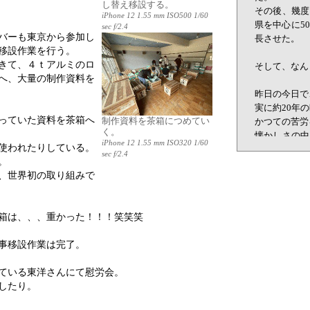
し替え移設する。
iPhone 12 1.55 mm ISO500 1/60
sec f/2.4
バーも東京から参加し
移設作業を行う。
きて、４ｔアルミのロ
へ、大量の制作資料を
っていた資料を茶箱へ
制作資料を茶箱につめてい
く。
iPhone 12 1.55 mm ISO320 1/60
使われたりしている。
sec f/2.4
。
、世界初の取り組みで
箱は、、、重かった！！！笑笑笑
事移設作業は完了。
ている東洋さんにて慰労会。
したり。