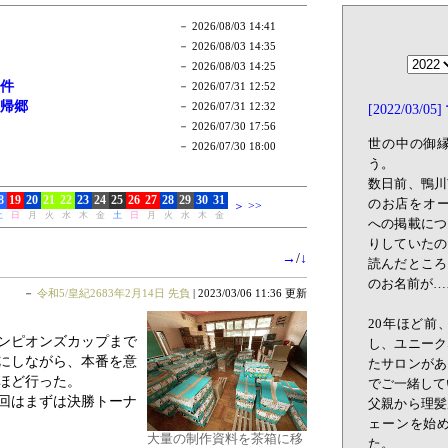
→
/
↓
－
令和5/皇紀2683年2月14日 先負
| 2023/03/06 11:36 更新
ャンピオンズカップまで
にしながら、本番を意
ほど行った。
回はまずは決勝トーナ
大量の制作資料を茶箱に移