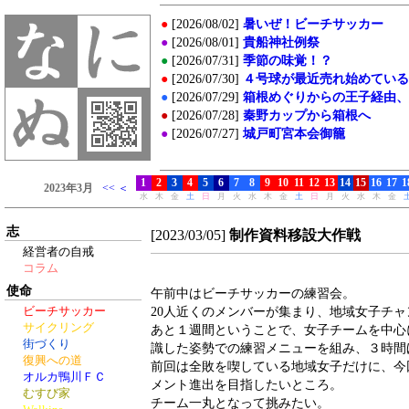
志
[2023/03/05]
制作資料移設大作戦
経営者の自戒
コラム
使命
午前中はビーチサッカーの練習会。
20人近くのメンバーが集まり、地域女子チ
ビーチサッカー
サイクリング
あと１週間ということで、女子チームを中心
街づくり
識した姿勢での練習メニューを組み、３時間
復興への道
前回は全敗を喫している地域女子だけに、今
オルカ鴨川ＦＣ
メント進出を目指したいところ。
むすび家
チーム一丸となって挑みたい。