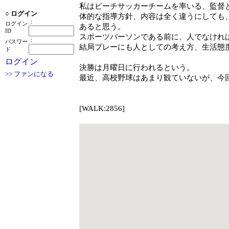
私はビーチサッカーチームを率いる、監督
○
ログイン
体的な指導方針、内容は全く違うにしても
：
ログイン
あると思う。
ID
スポーツパーソンである前に、人でなけれ
：
パスワー
結局プレーにも人としての考え方、生活態
ド
ログイン
決勝は月曜日に行われるという。
>> ファンになる
最近、高校野球はあまり観ていないが、今
[WALK:2856]