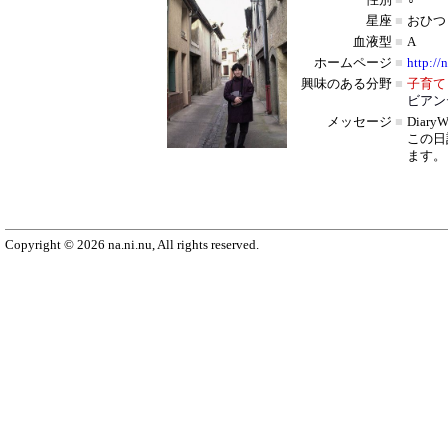
性別
■
♂
星座
■
おひつ
血液型
■
A
ホームページ
■
http://
興味のある分野
■
子育て
ビアン
メッセージ
■
Diar
この日
ます。
Copyright © 2026 na.ni.nu, All rights reserved.