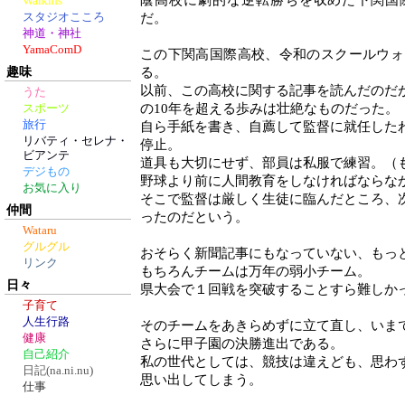
蔭高校に劇的な逆転勝ちを収めた下関国
Walkins
スタジオこころ
だ。
神道・神社
YamaComD
この下関高国際高校、令和のスクールウォ
趣味
る。
以前、この高校に関する記事を読んだのだ
うた
の10年を超える歩みは壮絶なものだった。
スポーツ
旅行
自ら手紙を書き、自薦して監督に就任した
リバティ・セレナ・
停止。
ビアンテ
道具も大切にせず、部員は私服で練習。（
デジもの
野球より前に人間教育をしなければならな
お気に入り
そこで監督は厳しく生徒に臨んだところ、
仲間
ったのだという。
Wataru
グルグル
おそらく新聞記事にもなっていない、もっ
リンク
もちろんチームは万年の弱小チーム。
日々
県大会で１回戦を突破することすら難しか
子育て
人生行路
そのチームをあきらめずに立て直し、いま
健康
さらに甲子園の決勝進出である。
自己紹介
私の世代としては、競技は違えども、思わ
日記(na.ni.nu)
思い出してしまう。
仕事