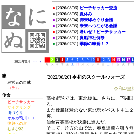
志
[2022/08/20]
令和のスクールウォーズ
経営者の自戒
コラム
－
令和4/皇
使命
高校野球では、東北旋風、さらに、下関国
ビーチサッカー
る。
サイクリング
まだ優勝経験のない東北勢がベスト４に２
街づくり
突。
オルカ鴨川ＦＣ
仙台育英高校が決勝に進んだ。
復興への道
そして、片方の山では、春夏連覇を狙う無
むすび家