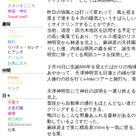
サイクルツアーとしては満員御礼だ。
Walkins
スタジオこころ
神道・神社
昨日の強風とは打って変わって、風も収ま
YamaComD
度まで達する４月の陽気というすばらしい
趣味
くサイクリングすることができた。
当初、清澄・四方木地区を訪問する予定で
うた
の高い集落でもあり、ウイルス感染のリス
スポーツ
旅行
神明宮から林道を北上し、麻綿原の天拝園
リバティ・セレナ・
りした後、内浦山県民の森を経て、誕生寺
ビアンテ
明宮に帰ってくる周回コースを採用した。
デジもの
お気に入り
２月16日に生誕800年を迎えたばかりの地
仲間
あやかって、天津神明宮も日蓮との縁が深
Wataru
人修行の径を行くe-bikeツアーと銘打ち、
グルグル
リンク
天津神明宮にて神社の説明を一通り終える
日々
北上。
子育て
普段から自動車の通行もほとんどない道だ
人生行路
クリングすることができる。
健康
鴨川にもこんな野趣あふれる森林があるの
自己紹介
動しているようすだった。
日記(na.ni.nu)
麻綿原まで実に標高差350ｍを一気に登る。e
仕事
せる業。