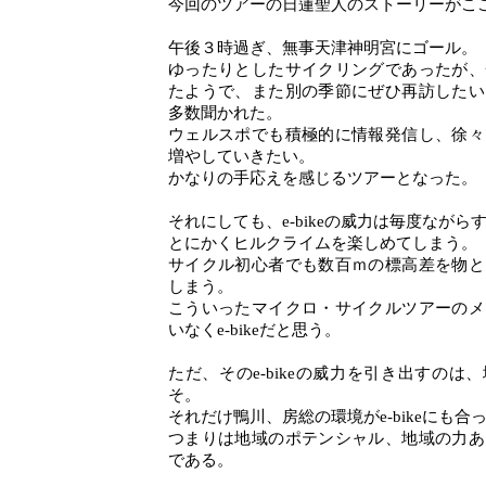
今回のツアーの日蓮聖人のストーリーがこ
午後３時過ぎ、無事天津神明宮にゴール。
ゆったりとしたサイクリングであったが、
たようで、また別の季節にぜひ再訪したい
多数聞かれた。
ウェルスポでも積極的に情報発信し、徐々
増やしていきたい。
かなりの手応えを感じるツアーとなった。
それにしても、e-bikeの威力は毎度ながら
とにかくヒルクライムを楽しめてしまう。
サイクル初心者でも数百ｍの標高差を物と
しまう。
こういったマイクロ・サイクルツアーのメ
いなくe-bikeだと思う。
ただ、そのe-bikeの威力を引き出すのは
そ。
それだけ鴨川、房総の環境がe-bikeにも
つまりは地域のポテンシャル、地域の力あ
である。