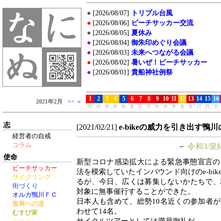
志
[2021/02/21]
e-bikeの威力を引き出す鴨
経営者の自戒
コラム
－
令和3/皇
使命
新型コロナ感染拡大による緊急事態宣言の
ビーチサッカー
法を模索していたインバウンド向けのe-bi
サイクリング
るが、今日、広くは募集しないかたちで、
街づくり
対象に無事催行することができた。
オルカ鴨川ＦＣ
日本人も含めて、総勢10名近くの参加者
復興への道
わせて14名。
むすび家