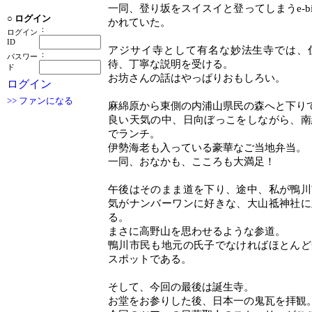
一同、登り坂をスイスイと登ってしまうe-b
○
ログイン
かれていた。
：
ログイン
ID
アジサイ寺として有名な妙法生寺では、
：
パスワー
待、丁寧な説明を受ける。
ド
お坊さんの話はやっぱりおもしろい。
ログイン
>> ファンになる
麻綿原から東側の内浦山県民の森へと下り
良い天気の中、日向ぼっこをしながら、南
でランチ。
伊勢海老も入っている豪華なご当地弁当。
一同、おなかも、こころも大満足！
午後はそのまま道を下り、途中、私が鴨川
気がナンバーワンに好きな、大山祗神社に
る。
まさに高野山を思わせるような参道。
鴨川市民も地元の氏子でなければほとんど
スポットである。
そして、今回の最後は誕生寺。
お堂をお参りした後、日本一の鬼瓦を拝観