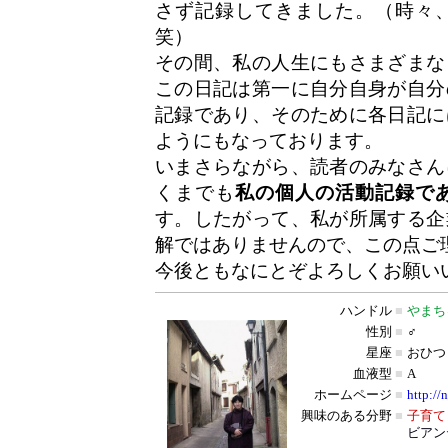
さず記録してきました。（時々
笑）
その間、私の人生にもさまざまな
この日記は第一に自分自身が自分
記録であり、そのために各日記に
ようにもなっております。
いまさらながら、読者のみなさん
くまでも
私の個人の活動記録で
す。したがって、私が所属する企
解ではありませんので、この点ご
今後ともなにとぞよろしくお願い
ハンドル
■
やまち
性別
■
♂
星座
■
おひつ
血液型
■
A
ホームページ
■
http://
興味のある分野
■
子育て
ビアン