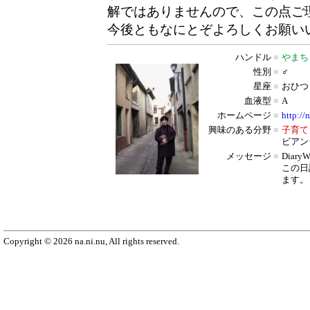
解ではありませんので、この点ご
今後ともなにとぞよろしくお願い
ハンドル
■
やまち
性別
■
♂
星座
■
おひつ
血液型
■
A
ホームページ
■
http://
興味のある分野
■
子育て
ビアン
メッセージ
■
Diar
この日
ます。
Copyright © 2026 na.ni.nu, All rights reserved.