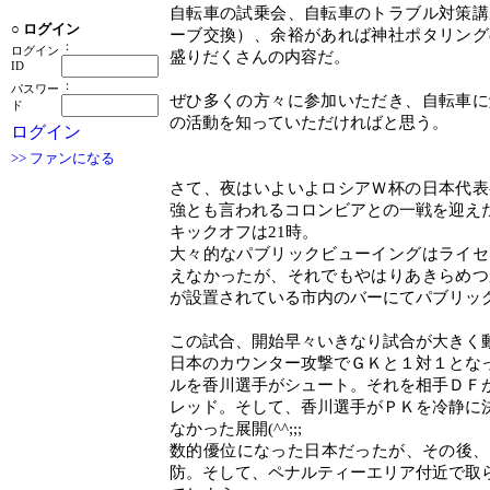
自転車の試乗会、自転車のトラブル対策講
○
ログイン
ーブ交換）、余裕があれば神社ポタリング
：
ログイン
盛りだくさんの内容だ。
ID
：
パスワー
ぜひ多くの方々に参加いただき、自転車に
ド
の活動を知っていただければと思う。
ログイン
>> ファンになる
さて、夜はいよいよロシアＷ杯の日本代表
強とも言われるコロンビアとの一戦を迎え
キックオフは21時。
大々的なパブリックビューイングはライセ
えなかったが、それでもやはりあきらめつ
が設置されている市内のバーにてパブリッ
この試合、開始早々いきなり試合が大きく
日本のカウンター攻撃でＧＫと１対１とな
ルを香川選手がシュート。それを相手ＤＦ
レッド。そして、香川選手がＰＫを冷静に
なかった展開(^^;;;
数的優位になった日本だったが、その後、
防。そして、ペナルティーエリア付近で取