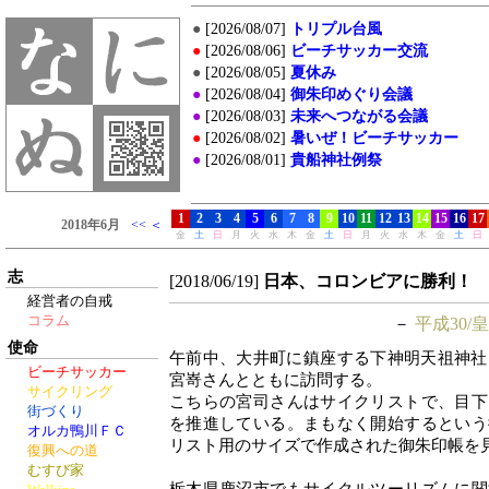
志
[2018/06/19]
日本、コロンビアに勝利！
経営者の自戒
コラム
－
平成30/
使命
午前中、大井町に鎮座する下神明天祖神社
ビーチサッカー
宮嵜さんとともに訪問する。
サイクリング
こちらの宮司さんはサイクリストで、目下
街づくり
を推進している。まもなく開始するという
オルカ鴨川ＦＣ
リスト用のサイズで作成された御朱印帳を
復興への道
むすび家