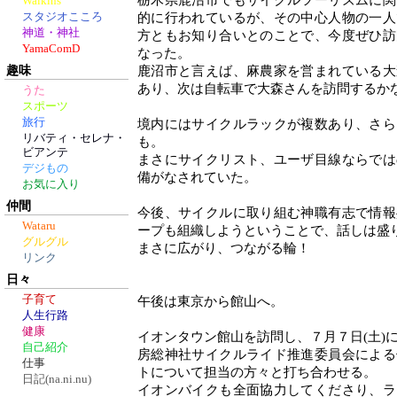
栃木県鹿沼市でもサイクルツーリズムに関
Walkins
スタジオこころ
的に行われているが、その中心人物の一人
神道・神社
方ともお知り合いとのことで、今度ぜひ訪
YamaComD
なった。
趣味
鹿沼市と言えば、麻農家を営まれている大
あり、次は自転車で大森さんを訪問するか
うた
スポーツ
旅行
境内にはサイクルラックが複数あり、さら
リバティ・セレナ・
も。
ビアンテ
まさにサイクリスト、ユーザ目線ならでは
デジもの
備がなされていた。
お気に入り
仲間
今後、サイクルに取り組む神職有志で情報
Wataru
ープも組織しようということで、話しは盛
グルグル
まさに広がり、つながる輪！
リンク
日々
子育て
午後は東京から館山へ。
人生行路
健康
イオンタウン館山を訪問し、７月７日(土)
自己紹介
房総神社サイクルライド推進委員会による
仕事
トについて担当の方々と打ち合わせる。
日記(na.ni.nu)
イオンバイクも全面協力してくださり、ラ