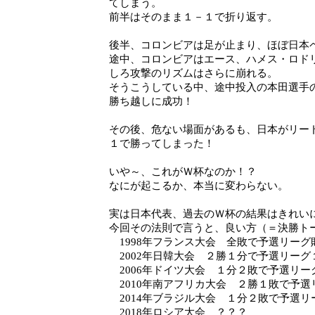
てしまう。
前半はそのまま１－１で折り返す。
後半、コロンビアは足が止まり、ほぼ日本
途中、コロンビアはエース、ハメス・ロド
しろ攻撃のリズムはさらに崩れる。
そうこうしている中、途中投入の本田選手
勝ち越しに成功！
その後、危ない場面があるも、日本がリー
１で勝ってしまった！
いや～、これがＷ杯なのか！？
なにが起こるか、本当に変わらない。
実は日本代表、過去のＷ杯の結果はきれい
今回その法則で言うと、良い方（＝決勝ト
1998年フランス大会 全敗で予選リーグ
2002年日韓大会 ２勝１分で予選リーグ
2006年ドイツ大会 １分２敗で予選リー
2010年南アフリカ大会 ２勝１敗で予選
2014年ブラジル大会 １分２敗で予選リ
2018年ロシア大会 ？？？