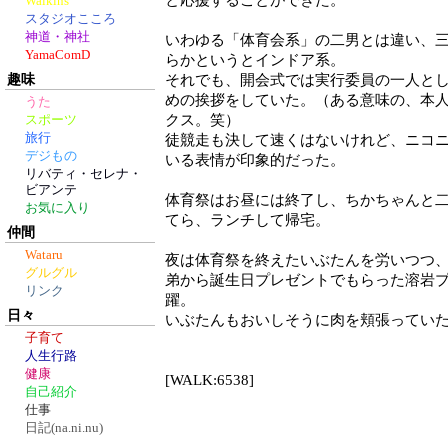
と応援することができた。
Walkins
スタジオこころ
神道・神社
いわゆる「体育会系」の二男とは違い、
YamaComD
らかというとインドア系。
趣味
それでも、開会式では実行委員の一人と
めの挨拶をしていた。（ある意味の、本
うた
クス。笑）
スポーツ
旅行
徒競走も決して速くはないけれど、ニコ
デジもの
いる表情が印象的だった。
リバティ・セレナ・
ビアンテ
体育祭はお昼には終了し、ちかちゃんと
お気に入り
てら、ランチして帰宅。
仲間
Wataru
夜は体育祭を終えたいぶたんを労いつつ
グルグル
弟から誕生日プレゼントでもらった溶岩
リンク
躍。
日々
いぶたんもおいしそうに肉を頬張ってい
子育て
人生行路
健康
[WALK:6538]
自己紹介
仕事
日記(na.ni.nu)