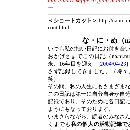
http://ina01.kappe.co.jp/na.ni.nu/d.
ー
＜ショートカット＞
http://na.ni.n
cont.html
な・に・ぬ（na
いつも私の拙い日記にお付き合
おかげさまでこの日記（na.ni.
来、16年目を迎え、
[2004/04/
さず記録してきました。（時々
笑）
その間、私の人生にもさまざま
この日記は第一に自分自身が自
記録であり、そのために各日記
ようにもなっております。
いまさらながら、読者のみなさ
くまでも
私の個人の活動記録で