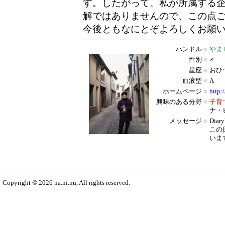
す。したがって、私が所属する
解ではありませんので、この点
今後ともなにとぞよろしくお願
ハンドル
■
やま
性別
■
♂
星座
■
おひ
血液型
■
A
ホームページ
■
http:
興味のある分野
■
子育
ナ・
メッセージ
■
Dia
この
いま
Copyright © 2026 na.ni.nu, All rights reserved.