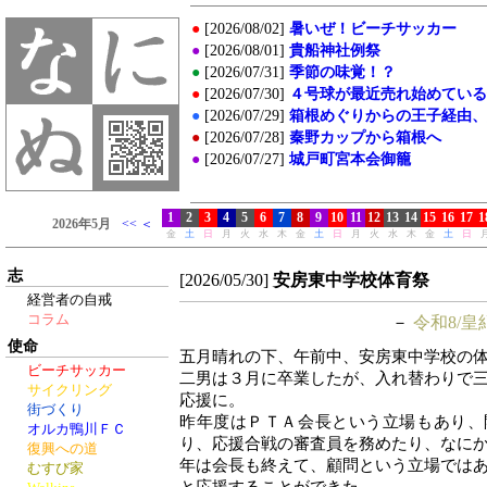
志
[2026/05/30]
安房東中学校体育祭
経営者の自戒
コラム
－
令和8/皇
使命
五月晴れの下、午前中、安房東中学校の
ビーチサッカー
二男は３月に卒業したが、入れ替わりで
サイクリング
応援に。
街づくり
昨年度はＰＴＡ会長という立場もあり、
オルカ鴨川ＦＣ
り、応援合戦の審査員を務めたり、なに
復興への道
年は会長も終えて、顧問という立場では
むすび家