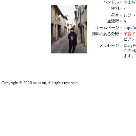
ハンドル
■
やまち
性別
■
♂
星座
■
おひつ
血液型
■
A
ホームページ
■
http://
興味のある分野
■
子育て
ビアン
メッセージ
■
Diar
この日
ます。
Copyright © 2026 na.ni.nu, All rights reserved.