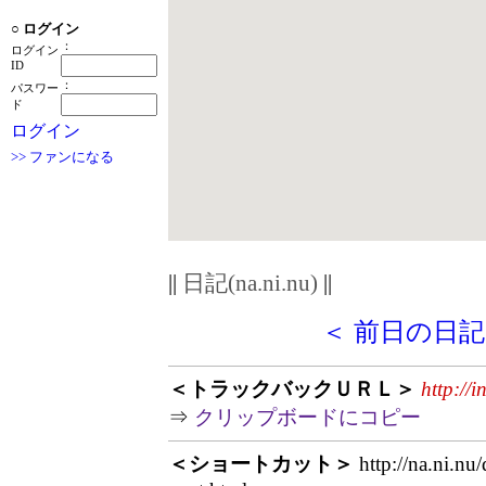
○
ログイン
：
ログイン
ID
：
パスワー
ド
ログイン
>> ファンになる
||
日記(na.ni.nu)
||
＜ 前日の日記
＜トラックバックＵＲＬ＞
http://
⇒
クリップボードにコピー
＜ショートカット＞
http://na.ni.nu