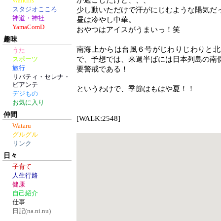
か過ごしたけど、、、
Walkins
スタジオこころ
少し動いただけで汗がにじむような陽気だ
神道・神社
昼は冷やし中華。
YamaComD
おやつはアイスがうまいっ！笑
趣味
南海上からは台風６号がじわりじわりと北
うた
で、予想では、来週半ばには日本列島の南
スポーツ
旅行
要警戒である！
リバティ・セレナ・
ビアンテ
というわけで、季節はもはや夏！！
デジもの
お気に入り
仲間
[WALK:2548]
Wataru
グルグル
リンク
日々
子育て
人生行路
健康
自己紹介
仕事
日記(na.ni.nu)