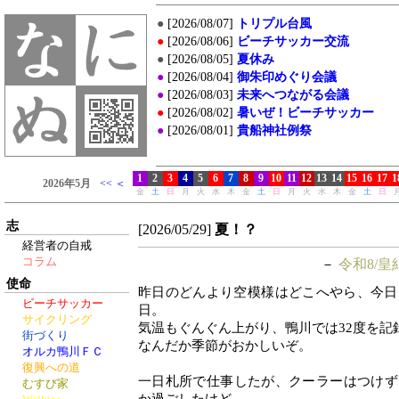
志
[2026/05/29]
夏！？
経営者の自戒
コラム
－
令和8/皇
使命
昨日のどんより空模様はどこへやら、今日
ビーチサッカー
日。
サイクリング
気温もぐんぐん上がり、鴨川では32度を記
街づくり
なんだか季節がおかしいぞ。
オルカ鴨川ＦＣ
復興への道
一日札所で仕事したが、クーラーはつけず
むすび家