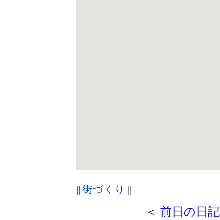
||
街づくり
||
＜ 前日の日記