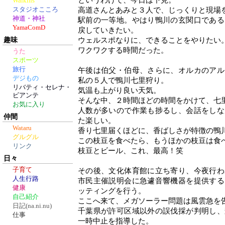
というわけで、今日は下見。
Walkins
スタジオこころ
高道さんとあみと３人で、じっくりと現場
神道・神社
駅前の一等地。やはり鴨川の玄関口である
YamaComD
戻していきたい。
趣味
ウェルスポなりに、できることをやりたい
ワクワクする時間だった。
うた
スポーツ
旅行
午後は伯父・伯母、さらに、オルカのアル
デジもの
私の５人で鴨川七里狩り。
リバティ・セレナ・
気温も上がり良い天気。
ビアンテ
そんな中、２時間ほどの時間をかけて、七
お気に入り
人数が多いので作業も捗るし、会話をしな
仲間
た楽しい。
Wataru
香り七里届くほどに、香ばしさが特徴の鴨
グルグル
この枝豆を食べたら、もうほかの枝豆は食
リンク
枝豆とビール、これ、最高！笑
日々
子育て
その後、文化体育館に立ち寄り、今夜行わ
人生行路
市民主催説明会に急遽音響機器を提供する
健康
ッティングを行う。
自己紹介
ここへ来て、メガソーラー問題は風雲急を
日記(na.ni.nu)
千葉県が許可区域以外の誤伐採が判明し、
仕事
一時中止を指導した。