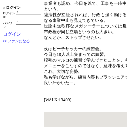
事業者も認め、今日を以て、工事を一時中
○
ログイン
という。
：
ログイン
違法性が立証されれば、行政も強く動ける
ID
なる事業中止も見えてきている。
：
パスワー
世論も無秩序なメガソーラーについては反
ド
市政権が同じ立場というのも大きい。
ログイン
なんとか、ストップさせたい。
>> ファンになる
夜はビーチサッカーの練習会。
今日も10人以上集まっての練習。
稲毛のマルコの練習で学んできたことを、
メニューをこなすのではなく、意味を考え
これ、大切な姿勢。
私も学びながら、練習内容もブラッシュア
良い汗かいた～。
[WALK:13409]