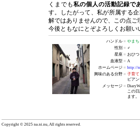
くまでも
私の個人の活動記録で
す。したがって、私が所属する企
解ではありませんので、この点ご
今後ともなにとぞよろしくお願い
ハンドル
■
やまち
性別
■
♂
星座
■
おひつ
血液型
■
A
ホームページ
■
http://
興味のある分野
■
子育て
ビアン
メッセージ
■
Diar
この日
ます。
Copyright © 2025 na.ni.nu, All rights reserved.