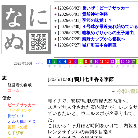
志
[2025/10/30]
鴨川七里香る季節
経営者の自戒
コラム
－
令和7/皇
使命
朝イチで、安房鴨川駅前観光案内所へ。
ビーチサッカー
10月で無人化された案内所だが、レンタ
サイクリング
ていきたいと、ウェルスポが名乗り出て、
街づくり
た。
オルカ鴨川ＦＣ
これから１ヶ月ほど時間をかけて、内装を
復興への道
レンタサイクルの再開を目指す。
むすび家