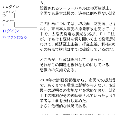
う。
○
ログイン
設置されるソーラーパネルは40万枚以上。
：
ログイン
全国でも最大規模の、過去に例を見ない計
ID
：
パスワー
この計画については、環境面、防災面、さ
ド
ルに、東日本大震災の原発事故を受けて、
ログイン
中で、太陽光発電も脚光を浴び、ＦＩＴ法
>> ファンになる
が、そもそも森林を切り開いてまで発電所
わけで、経済至上主義、拝金主義、利権の
その時点で構想はすでに破綻しているのだ
ところが、行政は認可してしまった。
それがこの問題を複雑なものにしている。
想像力の欠如である。
2018年の計画発覚後から、市民での反
で、あくまでも環境に影響を与えない、安
民への説明会の実施などを求めており、計
ＩＴの権利がその後転売されていったよう
業者は工事を強行し始めた。
まさに危機的な状況である。