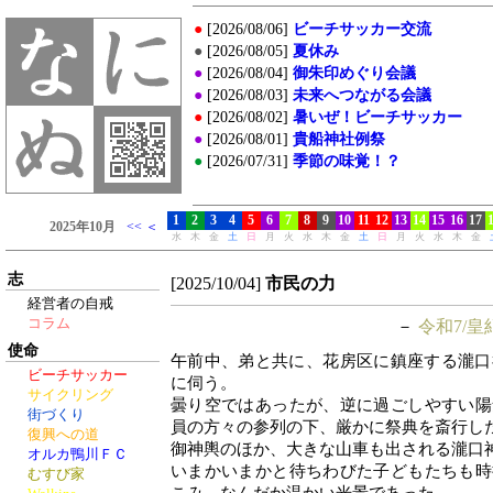
志
[2025/10/04]
市民の力
経営者の自戒
コラム
－
令和7/皇
使命
午前中、弟と共に、花房区に鎮座する瀧口
ビーチサッカー
に伺う。
サイクリング
曇り空ではあったが、逆に過ごしやすい陽
街づくり
員の方々の参列の下、厳かに祭典を斎行し
復興への道
御神輿のほか、大きな山車も出される瀧口
オルカ鴨川ＦＣ
いまかいまかと待ちわびた子どもたちも時
むすび家