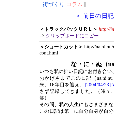
||
街づくり
コラム
||
＜ 前日の日記
＜トラックバックＵＲＬ＞
http://
⇒
クリップボードにコピー
＜ショートカット＞
http://na.ni.nu
cont.html
な・に・ぬ（na.
いつも私の拙い日記にお付き合い
おかげさまでこの日記（na.ni.n
来、16年目を迎え、
[2004/04/2
さず記録してきました。（時々
笑）
その間、私の人生にもさまざまな
この日記は第一に自分自身が自分