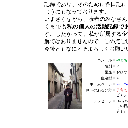
記録であり、そのために各日記に
ようにもなっております。
いまさらながら、読者のみなさん
くまでも
私の個人の活動記録で
す。したがって、私が所属する企
解ではありませんので、この点ご
今後ともなにとぞよろしくお願い
ハンドル
■
やまち
性別
■
♂
星座
■
おひつ
血液型
■
A
ホームページ
■
http://
興味のある分野
■
子育て
ビアン
メッセージ
■
Diar
この日
ます。