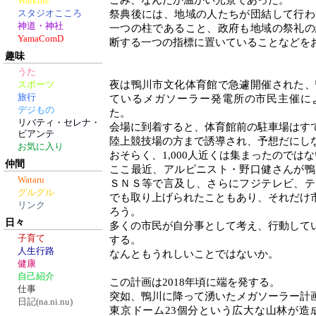
こみ、なんだか温かい光景であった。
Walkins
スタジオこころ
祭典後には、地域の人たちが団結して行わ
神道・神社
一つの柱であること、政府も地域の祭礼の
YamaComD
断する一つの指標に置いていることなどを
趣味
うた
夜は鴨川市文化体育館で急遽開催された、
スポーツ
旅行
ているメガソーラー発電所の市民主催に
デジもの
た。
リバティ・セレナ・
会場に到着すると、体育館前の駐車場はす
ビアンテ
陸上競技場の方まで誘導され、予想だにし
お気に入り
おそらく、1,000人近くは集まったのでは
仲間
ここ最近、アルピニスト・野口健さんが鴨
Wataru
ＳＮＳ等で言及し、さらにフジテレビ、テ
グルグル
でも取り上げられたこともあり、それだけ
リンク
ろう。
日々
多くの市民が自分事として考え、行動して
子育て
する。
人生行路
なんともうれしいことではないか。
健康
自己紹介
この計画は2018年頃に端を発する。
仕事
突如、鴨川に降って湧いたメガソーラー計
日記(na.ni.nu)
東京ドーム23個分という広大な山林が造