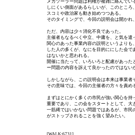
メガソーラー問題は利権が複雑に絡んでい
しにくい側面があるらしいが、このところ
スコミや政治家も動き始めつつある。
そのタイミングで、今回の説明会は開かれ
ただ、内容は少々消化不良であった。
主催者もなるべく中立、中庸を、と気を遣
関心のあった事業内容の説明というよりも
した人の多くが、なにを目的ににした会で
はないかと思われる。
開催に当たって、いろいろと配慮があった
ー問題の内容を訴えて良かったのではない
しかしながら、この説明会は本来は事業者
その意味では、今回の主催者の方々を責め
まずはとにかく多くの市民が強い関心を持
重要であり、この会をスタートとして、大
一筋縄ではいかない問題ではあるが、市民
がストップされることを強く望みたい。
[WALK:6731]