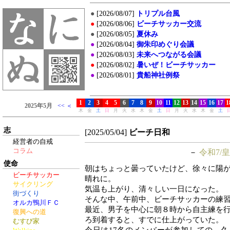
志
[2025/05/04]
ビーチ日和
経営者の自戒
コラム
－
令和7/皇
使命
朝はちょっと曇っていたけど、徐々に陽
ビーチサッカー
晴れに。
サイクリング
気温も上がり、清々しい一日になった。
街づくり
そんな中、午前中、ビーチサッカーの練
オルカ鴨川ＦＣ
最近、男子を中心に朝８時から自主練を
復興への道
ろ到着すると、すでに仕上がっていた。
むすび家