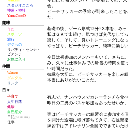
今日は17名のメンバーが参加しての、
Walkins
スタジオこころ
会。
神道・神社
ビーチサッカーの季節が到来したことを
YamaComD
た。
趣味
基礎の後、ゲーム形式12分×３本を、み
うた
私はＧＫで出続け、気づけば交代なしで7
スポーツ
旅行
楽しく、そして、良いトレーニングにな
デジもの
やっぱり、ビーチサッカー、純粋に楽し
リバティ・セレナ・
ビアンテ
今日は初参加のメンバーもいて、さらに
お気に入り
み、久々に仕事休みでの帰省の時間を使
仲間
い時間だった。
Wataru
御縁を大切に、ビーチサッカーを楽しみ
グルグル
本当にありがたいことだ。
リンク
日々
子育て
有志で、ナンハウスでカレーランチを食
人生行路
昨日の二男のバスケ応援もあったせいか
健康
自己紹介
実はビーチサッカーの練習会に参加する
日記(na.ni.nu)
を開けた途端に転げ落ちてきて、右足親
仕事
練習中はアドレナリン全開でできていた