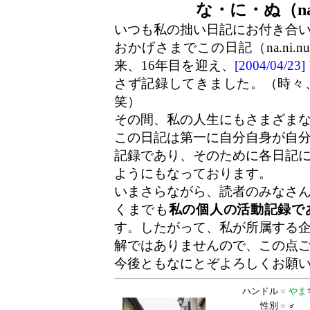
な・に・ぬ（na
いつも私の拙い日記にお付き合
おかげさまでこの日記（na.ni.
来、16年目を迎え、
[2004/04/
さず記録してきました。（時々
笑）
その間、私の人生にもさまざま
この日記は第一に自分自身が自
記録であり、そのために各日記
ようにもなっております。
いまさらながら、読者のみなさ
くまでも
私の個人の活動記録で
す。したがって、私が所属する
解ではありませんので、この点
今後ともなにとぞよろしくお願
ハンドル
■
やま
性別
■
♂