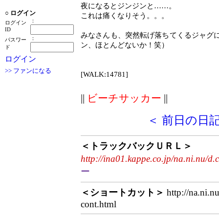
夜になるとジンジンと……。
○
ログイン
これは痛くなりそう。。。
：
ログイン
ID
みなさんも、突然転げ落ちてくるジャグ
：
パスワー
ン、ほとんどないか！笑）
ド
ログイン
>> ファンになる
[WALK:14781]
||
ビーチサッカー
||
＜ 前日の日
＜トラックバックＵＲＬ＞
http://ina01.kappe.co.jp/na.ni.nu/d.
ー
＜ショートカット＞
http://na.ni.n
cont.html