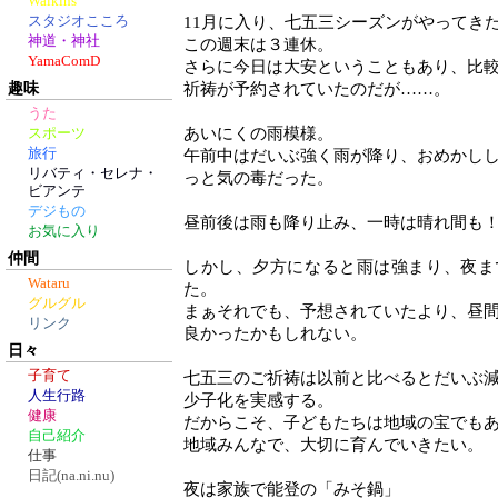
Walkins
スタジオこころ
11月に入り、七五三シーズンがやってき
神道・神社
この週末は３連休。
YamaComD
さらに今日は大安ということもあり、比
趣味
祈祷が予約されていたのだが……。
うた
あいにくの雨模様。
スポーツ
旅行
午前中はだいぶ強く雨が降り、おめかし
リバティ・セレナ・
っと気の毒だった。
ビアンテ
デジもの
昼前後は雨も降り止み、一時は晴れ間も
お気に入り
仲間
しかし、夕方になると雨は強まり、夜ま
Wataru
た。
グルグル
まぁそれでも、予想されていたより、昼
リンク
良かったかもしれない。
日々
子育て
七五三のご祈祷は以前と比べるとだいぶ
人生行路
少子化を実感する。
健康
だからこそ、子どもたちは地域の宝でも
自己紹介
地域みんなで、大切に育んでいきたい。
仕事
日記(na.ni.nu)
夜は家族で能登の「みそ鍋」