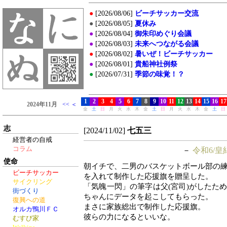
志
[2024/11/02]
七五三
経営者の自戒
コラム
－
令和6/皇
使命
朝イチで、二男のバスケットボール部の
ビーチサッカー
を入れて制作した応援旗を贈呈した。
サイクリング
「気魄一閃」の筆字は父(宮司)がしたた
街づくり
ちゃんにデータを起こしてもらった。
復興への道
まさに家族総出で制作した応援旗。
オルカ鴨川ＦＣ
彼らの力になるといいな。
むすび家