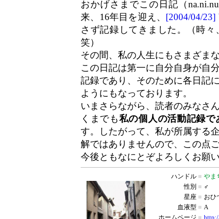
おかげさまでこの日記（na.ni.
来、16年目を迎え、
[2004/04/
さず記録してきました。（時々
笑）
その間、私の人生にもさまざま
この日記は第一に自分自身が自
記録であり、そのために各日記
ようにもなっております。
いまさらながら、読者のみなさ
くまでも
私の個人の活動記録で
す。したがって、私が所属する
解ではありませんので、この点
今後ともなにとぞよろしくお願
ハンドル
■
やま
性別
■
♂
星座
■
おひ
血液型
■
A
ホームページ
■
http: