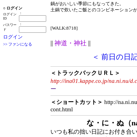
鍋がおいしい季節にもなってきた。
○
ログイン
土鍋で炊いたご飯とのコンビネーション
：
ログイン
ID
：
パスワー
[WALK:8718]
ド
ログイン
||
神道・神社
||
>> ファンになる
＜ 前日の日
＜トラックバックＵＲＬ＞
http://ina01.kappe.co.jp/na.ni.nu/d.
ー
＜ショートカット＞
http://na.ni.n
cont.html
な・に・ぬ（na
いつも私の拙い日記にお付き合