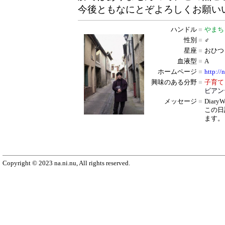
今後ともなにとぞよろしくお願い
ハンドル
■
やまち
性別
■
♂
星座
■
おひつ
血液型
■
A
ホームページ
■
http://
興味のある分野
■
子育て
ビアン
メッセージ
■
Diar
この日
ます。
Copyright © 2023 na.ni.nu, All rights reserved.