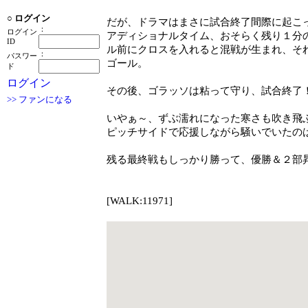
○
ログイン
だが、ドラマはまさに試合終了間際に起こ
：
ログイン
アディショナルタイム、おそらく残り１分
ID
ル前にクロスを入れると混戦が生まれ、そ
：
パスワー
ゴール。
ド
ログイン
その後、ゴラッソは粘って守り、試合終了
>> ファンになる
いやぁ～、ずぶ濡れになった寒さも吹き飛
ピッチサイドで応援しながら騒いでいたの
残る最終戦もしっかり勝って、優勝＆２部
[WALK:11971]