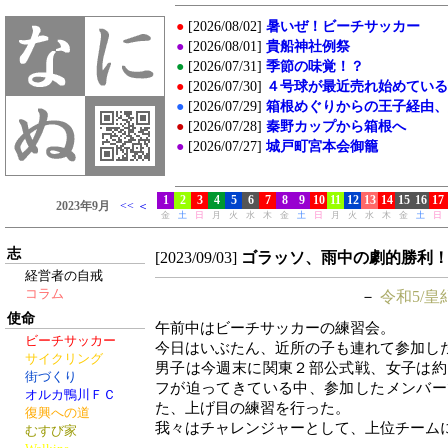
志
[2023/09/03]
ゴラッソ、雨中の劇的勝利
経営者の自戒
コラム
－
令和5/皇
使命
午前中はビーチサッカーの練習会。
ビーチサッカー
今日はいぶたん、近所の子も連れて参加し
サイクリング
男子は今週末に関東２部公式戦、女子は約
街づくり
フが迫ってきている中、参加したメンバー
オルカ鴨川ＦＣ
た、上げ目の練習を行った。
復興への道
我々はチャレンジャーとして、上位チーム
むすび家