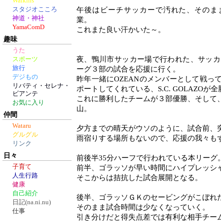
Walkins
スタジオこころ
午後はビーチサッカーで汚れた、そのま
神道・神社
業。
YamaComD
これまた良い汗かいた～。
趣味
うた
夜、鴨川市サッカー場で行われた、サッカ
スポーツ
旅行
ーグ３部の試合を応援に行く。
デジもの
昨年一緒にOZEANのメンバーとして戦っ
リバティ・セレナ・
ポートしてくれている、S.C. GOLAZO
ビアンテ
これに勝利したチームが３部優勝、そして
お気に入り
山。
仲間
Wataru
夕方までの晴天がウソのように、試合前、
グルグル
雨宿りする場所もないので、応援の我々も
リンク
日々
前後半35分ハーフで行われている本リーグ
子育て
前半、ゴラッソが早い時間にハイプレッシ
人生行路
そこからは拮抗した試合展開となる。
健康
自己紹介
後半、ゴラッソＧＫのセービングがこぼれ
日記(na.ni.nu)
そのまま試合時間は少なくなっていく。
仕事
引き分けだと得失点差では有利な相手チー