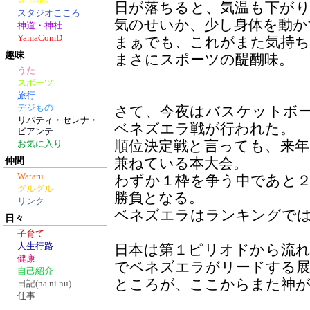
Walkins
日が落ちると、気温も下が
スタジオこころ
気のせいか、少し身体を動か
神道・神社
YamaComD
まぁでも、これがまた気持ち
趣味
まさにスポーツの醍醐味。
うた
スポーツ
旅行
デジもの
さて、今夜はバスケットボ
リバティ・セレナ・
ベネズエラ戦が行われた。
ビアンテ
順位決定戦と言っても、来
お気に入り
仲間
兼ねている本大会。
Wataru
わずか１枠を争う中であと
グルグル
勝負となる。
リンク
ベネズエラはランキングでは
日々
子育て
人生行路
日本は第１ピリオドから流
健康
でベネズエラがリードする展
自己紹介
ところが、ここからまた神が
日記(na.ni.nu)
仕事