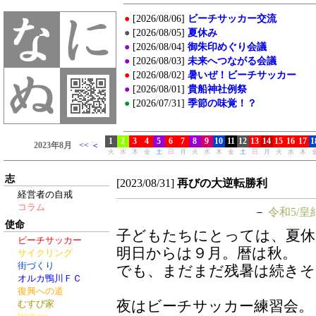
志
[2023/08/31]
再びの大逆転勝利
経営者の自戒
コラム
－
令和5/皇
使命
子どもたちにとっては、夏休
ビーチサッカー
明日からは９月。暦は秋。
サイクリング
街づくり
でも、まだまだ残暑は続きそ
オルカ鴨川ＦＣ
復興への道
夜はビーチサッカー練習会。
むすび家