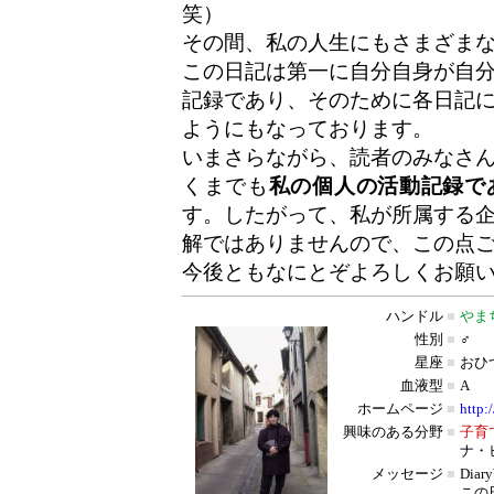
笑）
その間、私の人生にもさまざま
この日記は第一に自分自身が自
記録であり、そのために各日記
ようにもなっております。
いまさらながら、読者のみなさ
くまでも
私の個人の活動記録で
す。したがって、私が所属する
解ではありませんので、この点
今後ともなにとぞよろしくお願
ハンドル
■
やま
性別
■
♂
星座
■
おひ
血液型
■
A
ホームページ
■
http:
興味のある分野
■
子育
ナ・
メッセージ
■
Dia
この