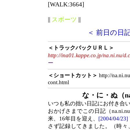
[WALK:3664]
||
スポーツ
||
＜ 前日の日
＜トラックバックＵＲＬ＞
http://ina01.kappe.co.jp/na.ni.nu/d.
ー
＜ショートカット＞
http://na.ni.n
cont.html
な・に・ぬ（na
いつも私の拙い日記にお付き合
おかげさまでこの日記（na.ni.
来、16年目を迎え、
[2004/04/
さず記録してきました。（時々