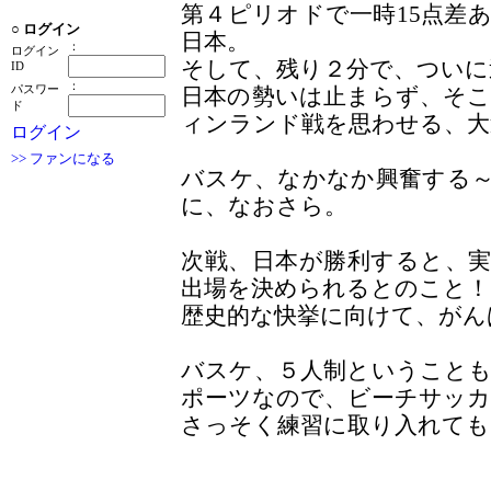
第４ピリオドで一時15点差
○
ログイン
日本。
：
ログイン
そして、残り２分で、ついに
ID
：
パスワー
日本の勢いは止まらず、そ
ド
ィンランド戦を思わせる、大
ログイン
>> ファンになる
バスケ、なかなか興奮する
に、なおさら。
次戦、日本が勝利すると、
出場を決められるとのこと！
歴史的な快挙に向けて、がん
バスケ、５人制ということ
ポーツなので、ビーチサッカ
さっそく練習に取り入れて