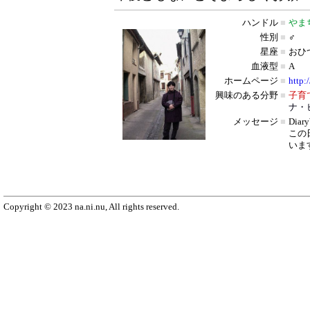
ハンドル
■
やま
性別
■
♂
星座
■
おひ
血液型
■
A
ホームページ
■
http:
興味のある分野
■
子育
ナ・
メッセージ
■
Dia
この
いま
Copyright © 2023 na.ni.nu, All rights reserved.