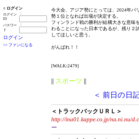
○
ログイン
今大会、アジア勢にとっては、2024年
：
ログイン
勢１位となれば出場が決定する。
ID
フィンランド戦の勝利が結構大きな意味
：
パスワー
わることになった日本であるが、残り２
ド
してほしいと思う。
ログイン
>> ファンになる
がんばれ！！
[WALK:2479]
||
スポーツ
||
＜ 前日の日
＜トラックバックＵＲＬ＞
http://ina01.kappe.co.jp/na.ni.nu/d.
ー