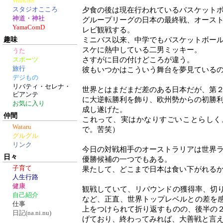
Walkins
スタジオこころ
夕食の後は現在行われているバスケット
神道・神社
グループリーグの日本の最終戦、オース
YamaComD
レビ観戦する。
趣味
ミニバス以来、中学でもバスケットボー
スケに熱中している二男ミッキー。
うた
さすがに目の付けどころが違う。
スポーツ
旅行
彼もいつかはこういう舞台を夢見ている
デジもの
リバティ・セレナ・
世界とはまだまだ差のある日本だが、第
ビアンテ
に大逆転勝利を飾り、欧州勢からの初勝
お気に入り
成し遂げた。
仲間
これって、実はかなりすごいことらしく
Wataru
で。苦笑）
グルグル
リンク
今日の対戦相手のオーストラリアは世界
日々
優勝候補の一つでもある。
子育て
果たして、どこまで日本は食い下がれる
人生行路
健康
観戦していて、リバウンドの獲得率、切
自己紹介
など、正直、世界トップレベルとの差を感
仕事
上をつけられて折り返すものの、後半の
日記(na.ni.nu)
げており、終わってみれば、大善戦と言