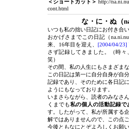
＜ショートカット＞
http://na.ni.n
cont.html
な・に・ぬ（na
いつも私の拙い日記にお付き合
おかげさまでこの日記（na.ni.
来、16年目を迎え、
[2004/04/
さず記録してきました。（時々
笑）
その間、私の人生にもさまざま
この日記は第一に自分自身が自
記録であり、そのために各日記
ようにもなっております。
いまさらながら、読者のみなさ
くまでも
私の個人の活動記録で
す。したがって、私が所属する
解ではありませんので、この点
今後ともなにとぞよろしくお願