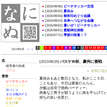
志
[2023/08/29]
バスケＷ杯、豪州に善戦
経営者の自戒
コラム
－
令和5/皇
使命
夏休みもあと数日となり、私がここ５日
ビーチサッカー
こともあり、今日は家族だんらん。
サイクリング
夕飯は自宅で焼肉パーティー。
街づくり
肉食な三男子が競うように肉を平らげて
オルカ鴨川ＦＣ
持ちの良い光景だ。
復興への道
むすび家