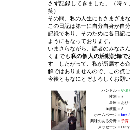
さず記録してきました。（時々
笑）
その間、私の人生にもさまざま
この日記は第一に自分自身が自
記録であり、そのために各日記
ようにもなっております。
いまさらながら、読者のみなさ
くまでも
私の個人の活動記録で
す。したがって、私が所属する
解ではありませんので、この点
今後ともなにとぞよろしくお願
ハンドル
■
やま
性別
■
♂
星座
■
おひ
血液型
■
A
ホームページ
■
http:
興味のある分野
■
子育
メッセージ
■
Dia