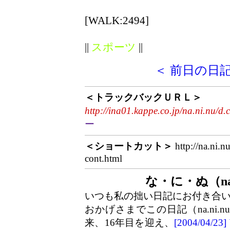
[WALK:2494]
||
スポーツ
||
＜ 前日の日
＜トラックバックＵＲＬ＞
http://ina01.kappe.co.jp/na.ni.nu/d.
ー
＜ショートカット＞
http://na.ni.n
cont.html
な・に・ぬ（na
いつも私の拙い日記にお付き合
おかげさまでこの日記（na.ni.
来、16年目を迎え、
[2004/04/