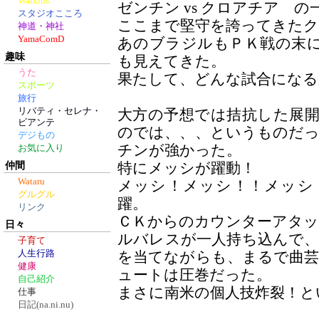
Walkins
ゼンチン vs クロアチア 
スタジオこころ
ここまで堅守を誇ってきた
神道・神社
YamaComD
あのブラジルもＰＫ戦の末
趣味
も見えてきた。
うた
果たして、どんな試合になる
スポーツ
旅行
リバティ・セレナ・
大方の予想では拮抗した展
ビアンテ
のでは、、、というものだ
デジもの
チンが強かった。
お気に入り
仲間
特にメッシが躍動！
Wataru
メッシ！メッシ！！メッシ
グルグル
躍。
リンク
ＣＫからのカウンターアタ
日々
ルバレスが一人持ち込んで
子育て
人生行路
を当てながらも、まるで曲
健康
ュートは圧巻だった。
自己紹介
まさに南米の個人技炸裂！と
仕事
日記(na.ni.nu)