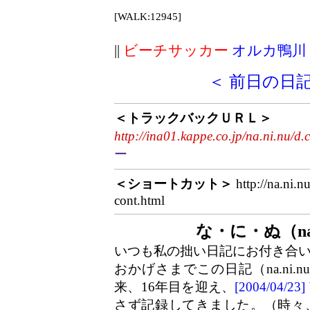
[WALK:12945]
||
ビーチサッカー
オルカ鴨川
＜ 前日の日
＜トラックバックＵＲＬ＞
http://ina01.kappe.co.jp/na.ni.nu/d.
ー
＜ショートカット＞
http://na.ni.n
cont.html
な・に・ぬ（na
いつも私の拙い日記にお付き合
おかげさまでこの日記（na.ni.
来、16年目を迎え、
[2004/04/
さず記録してきました。（時々