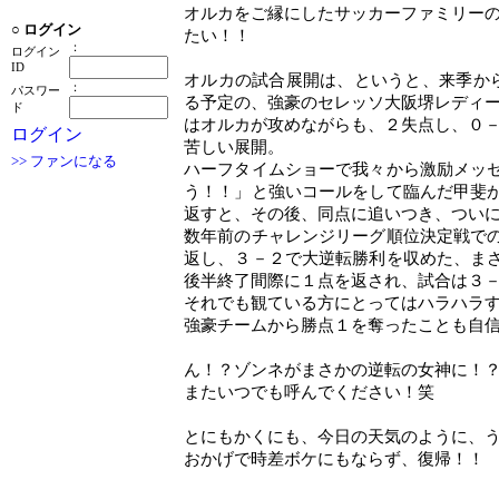
オルカをご縁にしたサッカーファミリー
○
ログイン
たい！！
：
ログイン
ID
オルカの試合展開は、というと、来季か
：
パスワー
る予定の、強豪のセレッソ大阪堺レディ
ド
はオルカが攻めながらも、２失点し、０
ログイン
苦しい展開。
>> ファンになる
ハーフタイムショーで我々から激励メッ
う！！」と強いコールをして臨んだ甲斐
返すと、その後、同点に追いつき、つい
数年前のチャレンジリーグ順位決定戦で
返し、３－２で大逆転勝利を収めた、ま
後半終了間際に１点を返され、試合は３
それでも観ている方にとってはハラハラ
強豪チームから勝点１を奪ったことも自
ん！？ゾンネがまさかの逆転の女神に！
またいつでも呼んでください！笑
とにもかくにも、今日の天気のように、
おかげで時差ボケにもならず、復帰！！