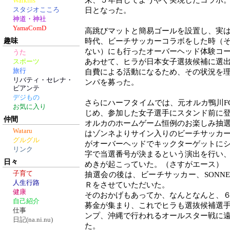
来、５年目してようやく実現したコラボ
Walkins
スタジオこころ
日となった。
神道・神社
YamaComD
高跳びマットと簡易ゴールを設置し、実
趣味
時代、ビーチサッカーコラボをした時（
ない）にも行ったオーバーヘッド体験コ
うた
あわせて、ヒラが日本女子選抜候補に選
スポーツ
旅行
自費による活動になるため、その状況を
リバティ・セレナ・
ンパを募った。
ビアンテ
デジもの
さらにハーフタイムでは、元オルカ鴨川FC
お気に入り
じめ、参加した女子選手にスタンド前に
仲間
オルカのホームゲーム恒例のお楽しみ抽
Wataru
はゾンネよりサイン入りのビーチサッカ
グルグル
がオーバーヘッドでキックターゲットに
リンク
字で当選番号が決まるという演出を行い
日々
めきが起こっていた。（さすがエース）
子育て
抽選会の後は、ビーチサッカー、SONNE Kam
人生行路
Ｒをさせていただいた。
健康
そのおかげもあってか、なんとなんと、
自己紹介
募金が集まり、これでヒラも選抜候補選
仕事
ンプ、沖縄で行われるオールスター戦に
日記(na.ni.nu)
た。