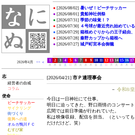
志
[2026/04/21]
市Ｐ連理事会
経営者の自戒
コラム
－
令和8/皇
使命
今日は一日神社にて仕事。
ビーチサッカー
明日に迫ってきた、野口雨情のコンサート
サイクリング
広間では前日準備が行われていた。
街づくり
私は映像収録、配信を担当。（といっても
復興への道
だけだけど。笑）
オルカ鴨川ＦＣ
むすび家