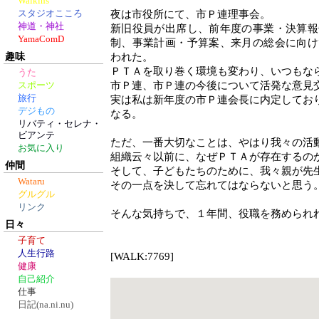
Walkins
スタジオこころ
夜は市役所にて、市Ｐ連理事会。
神道・神社
新旧役員が出席し、前年度の事業・決算報
YamaComD
制、事業計画・予算案、来月の総会に向け
趣味
われた。
ＰＴＡを取り巻く環境も変わり、いつもな
うた
市Ｐ連、市Ｐ連の今後について活発な意見
スポーツ
旅行
実は私は新年度の市Ｐ連会長に内定してお
デジもの
なる。
リバティ・セレナ・
ビアンテ
ただ、一番大切なことは、やはり我々の活
お気に入り
組織云々以前に、なぜＰＴＡが存在するの
仲間
そして、子どもたちのために、我々親が先
Wataru
その一点を決して忘れてはならないと思う
グルグル
リンク
そんな気持ちで、１年間、役職を務められ
日々
子育て
人生行路
[WALK:7769]
健康
自己紹介
仕事
日記(na.ni.nu)