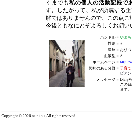
くまでも
私の個人の活動記録で
す。したがって、私が所属する企
解ではありませんので、この点ご
今後ともなにとぞよろしくお願い
ハンドル
■
やまち
性別
■
♂
星座
■
おひつ
血液型
■
A
ホームページ
■
http://
興味のある分野
■
子育て
ビアン
メッセージ
■
Diar
この日
ます。
Copyright © 2026 na.ni.nu, All rights reserved.