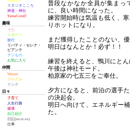
Walkins
普段なかなか全員が集まっ
スタジオこころ
に、良い時間になった。
神道・神社
YamaComD
練習開始時は気温も低く、
趣味
りホットになり。
うた
スポーツ
まだ獲得したことのない、優
旅行
リバティ・セレナ・
明日はなんとか！必ず！！
ビアンテ
デジもの
練習を終えると、鴨川にとん
お気に入り
仲間
午後は神社モード。
Wataru
柏原家の七五三をご奉仕。
グルグル
リンク
夕方になると、前泊の選手
日々
の決起会。
子育て
人生行路
明日へ向けて、エネルギー
健康
た。
自己紹介
日記(na.ni.nu)
仕事