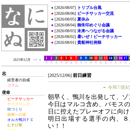
志
[2025/12/06]
前日練習
経営者の自戒
コラム
－
令和7/皇紀
使命
朝早く、鴨川を出発して、ゾ
ビーチサッカー
今日はマルコ含め、バモス
サイクリング
街づくり
日に控えたプレーオフに向け
復興への道
明日出場する選手の内、
オルカ鴨川ＦＣ
い！！
むすび家