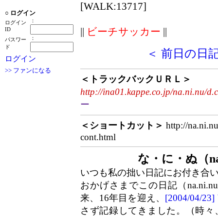
[WALK:13717]
○
ログイン
：
ログイン
||
ビーチサッカー
||
ID
：
パスワー
ド
＜ 前日の日
ログイン
>> ファンになる
＜トラックバックＵＲＬ＞
http://ina01.kappe.co.jp/na.ni.nu/d.
ー
＜ショートカット＞
http://na.ni.n
cont.html
な・に・ぬ（na
いつも私の拙い日記にお付き合
おかげさまでこの日記（na.ni.
来、16年目を迎え、
[2004/04/
さず記録してきました。（時々