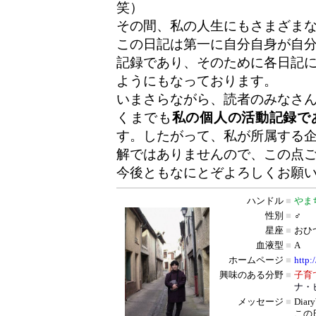
笑）
その間、私の人生にもさまざま
この日記は第一に自分自身が自
記録であり、そのために各日記
ようにもなっております。
いまさらながら、読者のみなさ
くまでも
私の個人の活動記録で
す。したがって、私が所属する
解ではありませんので、この点
今後ともなにとぞよろしくお願
ハンドル
■
やま
性別
■
♂
星座
■
おひ
血液型
■
A
ホームページ
■
http:
興味のある分野
■
子育
ナ・
メッセージ
■
Dia
この