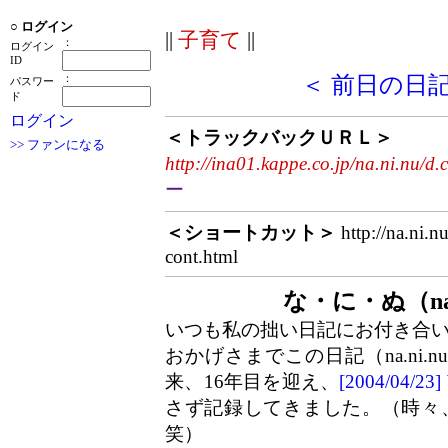
○
ログイン
||
子育て
||
：
ログイン
ID
：
＜ 前日の日
パスワー
ド
ログイン
＜トラックバックＵＲＬ＞
>> ファンになる
http://ina01.kappe.co.jp/na.ni.nu/d.
ー
＜ショートカット＞
http://na.ni.n
cont.html
な・に・ぬ（na
いつも私の拙い日記にお付き合
おかげさまでこの日記（na.ni.
来、16年目を迎え、
[2004/04/
さず記録してきました。（時々
笑）