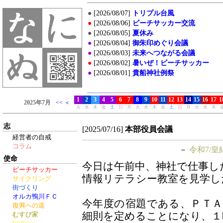
志
[2025/07/16]
本部役員会議
経営者の自戒
コラム
－
令和7/皇
使命
今日は午前中、神社で仕事し
ビーチサッカー
情報リテラシー教室を見学し
サイクリング
街づくり
オルカ鴨川ＦＣ
今年度の宿題である、ＰＴ
復興への道
細則を定めることになり、１
むすび家