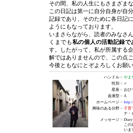
その間、私の人生にもさまざま
この日記は第一に自分自身が自
記録であり、そのために各日記
ようにもなっております。
いまさらながら、読者のみなさ
くまでも
私の個人の活動記録で
す。したがって、私が所属する
解ではありませんので、この点
今後ともなにとぞよろしくお願
ハンドル
■
やま
性別
■
♂
星座
■
おひ
血液型
■
A
ホームページ
■
http:
興味のある分野
■
子育
ナ・
メッセージ
■
Dia
この
いま