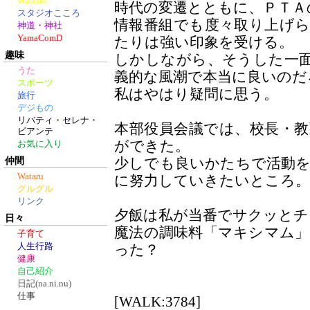
Walkins
時代の変遷とともに、ＰＴＡ
スタジオこころ
情報番組でも度々取り上げ
神道・神社
YamaComD
たりは強い印象を受ける。
趣味
しかしながら、そうした一
うた
義的な風潮で本当に良いのだ
スポーツ
私はやはり疑問に思う。
旅行
デジもの
リバティ・セレナ・
本部役員会議では、校長・
ビアンテ
ができた。
お気に入り
仲間
少しでも良いかたちで活動
Wataru
に努力していきたいところ。
グルグル
リンク
夕飯は私が当番でサクッとチ
日々
魔法の調味料「マキシマム
子育て
人生行路
った？
健康
自己紹介
日記(na.ni.nu)
仕事
[WALK:3784]