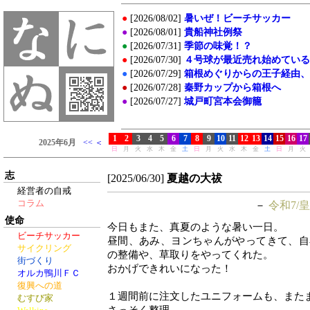
志
[2025/06/30]
夏越の大祓
経営者の自戒
コラム
－
令和7/皇
使命
今日もまた、真夏のような暑い一日。
ビーチサッカー
昼間、あみ、ヨンちゃんがやってきて、自
サイクリング
の整備や、草取りをやってくれた。
街づくり
おかげできれいになった！
オルカ鴨川ＦＣ
復興への道
１週間前に注文したユニフォームも、また
むすび家