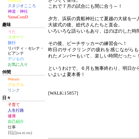
さっそく整理。
Walkins
スタジオこころ
これで７月の試合にも間に合う～！
神道・神社
YamaComD
夕方、浜荻の貴船神社にて夏越の大祓を一
趣味
大祓式の後、総代さんたちと直会。
いろいろな語らいもあり、ほのぼのした時
うた
スポーツ
旅行
その後、ビーチサッカーの練習会へ！
リバティ・セレナ・
昨日のサイクリングの疲れを感じながらも
ビアンテ
れたメンバーもいて、楽しい時間だった～
デジもの
お気に入り
というわけで、６月も無事終わり、明日か
仲間
いよいよ夏本番！
Wataru
グルグル
リンク
[WALK:15857]
日々
子育て
人生行路
健康
自己紹介
仕事
日記(na.ni.nu)