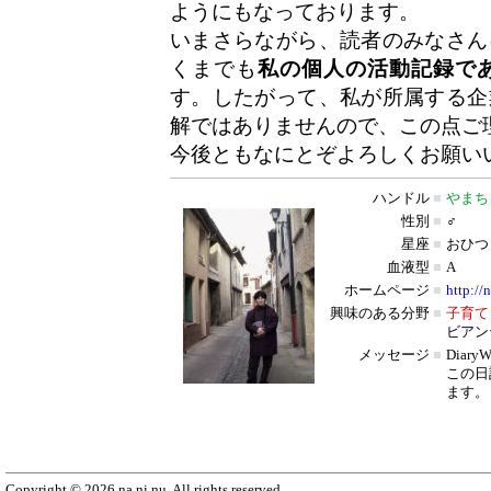
ようにもなっております。
いまさらながら、読者のみなさん
くまでも
私の個人の活動記録で
す。したがって、私が所属する企
解ではありませんので、この点ご
今後ともなにとぞよろしくお願い
ハンドル
■
やまち
性別
■
♂
星座
■
おひつ
血液型
■
A
ホームページ
■
http://
興味のある分野
■
子育て
ビアン
メッセージ
■
Diar
この日
ます。
Copyright © 2026 na.ni.nu, All rights reserved.