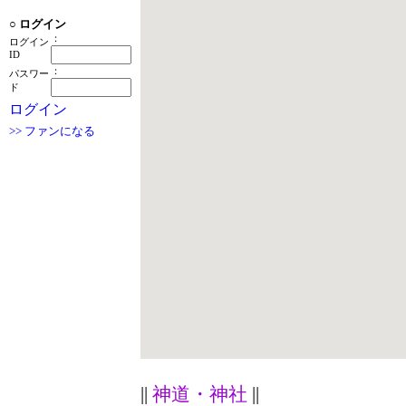
○
ログイン
：
ログイン
ID
：
パスワー
ド
ログイン
>> ファンになる
||
神道・神社
||