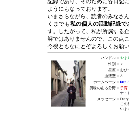
記録であり、そのために各日記
ようにもなっております。
いまさらながら、読者のみなさ
くまでも
私の個人の活動記録で
す。したがって、私が所属する
解ではありませんので、この点
今後ともなにとぞよろしくお願
ハンドル
■
やま
性別
■
♂
星座
■
おひ
血液型
■
A
ホームページ
■
http:
興味のある分野
■
子育
ナ・
メッセージ
■
Dia
この
いま