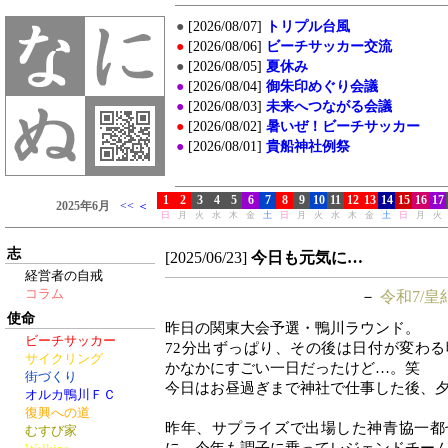
志
[2025/06/23]
今日も元気に…
経営者の自戒
コラム
－
令和7/皇
使命
昨日の関東大会予選・鴨川ラウンド。
ビーチサッカー
72分出ずっぱり、その後は日付が変わ
サイクリング
かなかにすごい一日だったけど…。笑
街づくり
今日はお昼過ぎまで神社で仕事した後、
オルカ鴨川ＦＣ
復興への道
昨年、サプライズで出場した神青協一都
むすび家