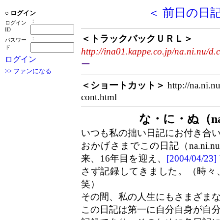
＜ 前日の日
○
ログイン
：
ログイン
ID
＜トラックバックＵＲＬ＞
：
パスワー
ド
http://ina01.kappe.co.jp/na.ni.nu/d.
ログイン
ー
>> ファンになる
＜ショートカット＞
http://na.ni.n
cont.html
な・に・ぬ（na
いつも私の拙い日記にお付き合
おかげさまでこの日記（na.ni.
来、16年目を迎え、
[2004/04/
さず記録してきました。（時々
笑）
その間、私の人生にもさまざま
この日記は第一に自分自身が自