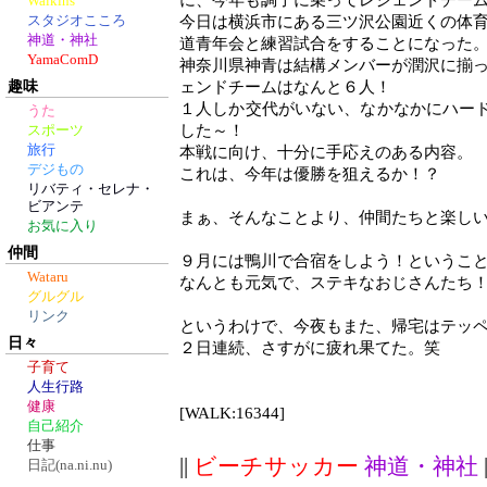
に、今年も調子に乗ってレジェンドチー
Walkins
スタジオこころ
今日は横浜市にある三ツ沢公園近くの体
神道・神社
道青年会と練習試合をすることになった
YamaComD
神奈川県神青は結構メンバーが潤沢に揃
趣味
ェンドチームはなんと６人！
１人しか交代がいない、なかなかにハー
うた
した～！
スポーツ
旅行
本戦に向け、十分に手応えのある内容。
デジもの
これは、今年は優勝を狙えるか！？
リバティ・セレナ・
ビアンテ
まぁ、そんなことより、仲間たちと楽し
お気に入り
仲間
９月には鴨川で合宿をしよう！というこ
Wataru
なんとも元気で、ステキなおじさんたち
グルグル
リンク
というわけで、今夜もまた、帰宅はテッ
日々
２日連続、さすがに疲れ果てた。笑
子育て
人生行路
健康
[WALK:16344]
自己紹介
仕事
||
ビーチサッカー
神道・神社
|
日記(na.ni.nu)