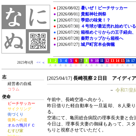
志
[2025/04/17]
長崎視察２日目 アイディ
経営者の自戒
コラム
－
令和7/皇
使命
午前中、長崎空港へ向かう。
ビーチサッカー
昨日借りた軽自動車を一旦返却、８人乗り
サイクリング
る。
街づくり
空港にて、亀田総合病院の理事長夫妻と合
復興への道
今日は、理事長夫妻の御縁もあって、スタ
オルカ鴨川ＦＣ
ちりと視察させていただく。
むすび家