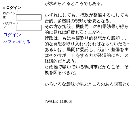
が求められるところでもある。
○
ログイン
：
ログイン
いずれにしても、行政が整備するにしても
ID
合的、多機能の視野が必要となる。
：
パスワー
その方が施設、機能同士の相乗効果が得ら
ド
的に見れば経費も安く上がる。
ログイン
行政は、もはや縦割り的発想から脱却し、
>> ファンになる
的な発想を取り入れなければならないだろ
あるいは、民間に委託し、設計・整備を主
はそのサポートをする方が経済的にも、ス
経済的だと思う。
財政難で騒いでいる鴨川市だからこそ、そ
換を図るべきだ。
いろいろな意味で学ぶところのある視察と
[WALK:11966]