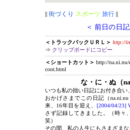
||
街づくり
スポーツ
旅行
||
＜ 前日の日記
＜トラックバックＵＲＬ＞
http://
⇒
クリップボードにコピー
＜ショートカット＞
http://na.ni.nu
cont.html
な・に・ぬ（na.
いつも私の拙い日記にお付き合い
おかげさまでこの日記（na.ni.n
来、16年目を迎え、
[2004/04/2
さず記録してきました。（時々
笑）
その間、私の人生にもさまざまな