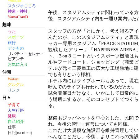
Walkins
スタジオこころ
神道・神社
午後、スタジアムシティに関わっている方
YamaComD
後、スタジアムシティ内を一通り案内いた
趣味
スタッフの方が「とにかく、考え得るアイ
うた
んだのが、このスタジアムシティ」と表現
スポーツ
旅行
ッカー専用スタジアム「PEACE STADI
デジもの
観戦したアリーナ「HAPPINESS ARE
リバティ・セレナ・
ト、３on３コートというスポーツ機能は
ビアンテ
ルやフードコート、ショッピング（商業ビ
お気に入り
テルが元々三菱重工の広大な工場跡地に建
仲間
でも有りという様相。
Wataru
ホテル内にはライブホールもあって、現在
グルグル
呼んでのライブも行われているのだとか。
リンク
試合開催日だけなく、いかにして日常的に
日々
う場所にするか、そのコンセプトでつくら
子育て
る。
人生行路
健康
整備もジャパネットを中心とした、民間で
自己紹介
れ、今後の管理・運営についても同様。
仕事
これだけ大規模な施設群を維持管理してい
日記(na.ni.nu)
へんなことだし、今後、よりこれらの施設