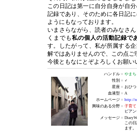
この日記は第一に自分自身が自分
記録であり、そのために各日記に
ようにもなっております。
いまさらながら、読者のみなさん
くまでも
私の個人の活動記録で
す。したがって、私が所属する企
解ではありませんので、この点ご
今後ともなにとぞよろしくお願い
ハンドル
■
やまち
性別
■
♂
星座
■
おひつ
血液型
■
A
ホームページ
■
http://
興味のある分野
■
子育て
ビアン
メッセージ
■
Diar
この日
ます。