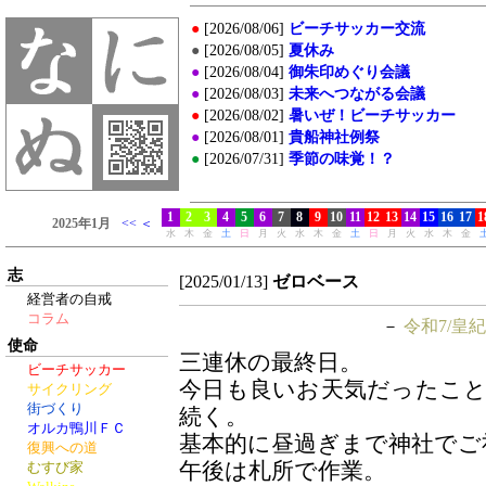
志
[2025/01/13]
ゼロベース
経営者の自戒
コラム
－
令和7/皇紀
使命
三連休の最終日。
ビーチサッカー
今日も良いお天気だったこ
サイクリング
街づくり
続く。
オルカ鴨川ＦＣ
基本的に昼過ぎまで神社でご
復興への道
午後は札所で作業。
むすび家