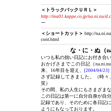
＜トラックバックＵＲＬ＞
http://ina01.kappe.co.jp/na.ni.nu/d.
ー
＜ショートカット＞
http://na.ni.n
cont.html
な・に・ぬ（na
いつも私の拙い日記にお付き合
おかげさまでこの日記（na.ni.
来、16年目を迎え、
[2004/04/
さず記録してきました。（時々
笑）
その間、私の人生にもさまざま
この日記は第一に自分自身が自
記録であり、そのために各日記
ようにもなっております。