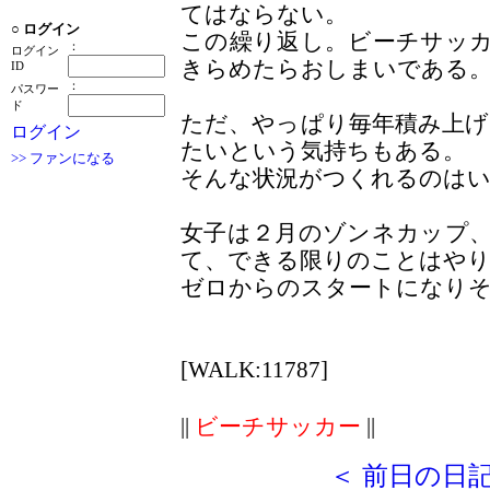
てはならない。
○
ログイン
この繰り返し。ビーチサッ
：
ログイン
きらめたらおしまいである
ID
：
パスワー
ド
ただ、やっぱり毎年積み上
ログイン
たいという気持ちもある。
>> ファンになる
そんな状況がつくれるのは
女子は２月のゾンネカップ
て、できる限りのことはや
ゼロからのスタートになり
[WALK:11787]
||
ビーチサッカー
||
＜ 前日の日