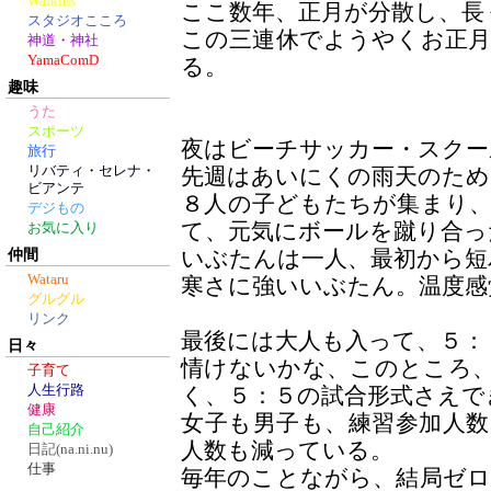
Walkins
ここ数年、正月が分散し、長
スタジオこころ
この三連休でようやくお正
神道・神社
YamaComD
る。
趣味
うた
スポーツ
夜はビーチサッカー・スクー
旅行
リバティ・セレナ・
先週はあいにくの雨天のため
ビアンテ
８人の子どもたちが集まり
デジもの
て、元気にボールを蹴り合っ
お気に入り
仲間
いぶたんは一人、最初から短
Wataru
寒さに強いいぶたん。温度感
グルグル
リンク
最後には大人も入って、５：
日々
情けないかな、このところ
子育て
人生行路
く、５：５の試合形式さえで
健康
女子も男子も、練習参加人
自己紹介
人数も減っている。
日記(na.ni.nu)
仕事
毎年のことながら、結局ゼ