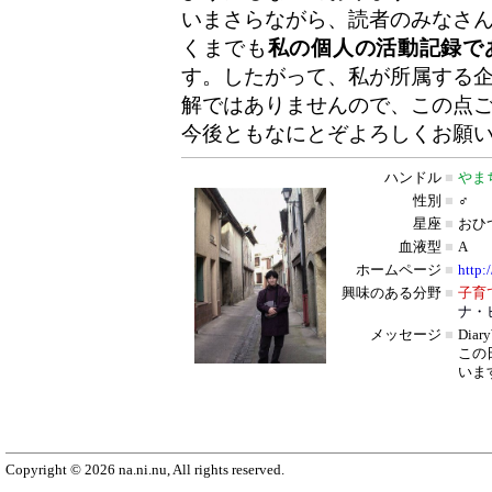
いまさらながら、読者のみなさ
くまでも
私の個人の活動記録で
す。したがって、私が所属する
解ではありませんので、この点
今後ともなにとぞよろしくお願
ハンドル
■
やま
性別
■
♂
星座
■
おひ
血液型
■
A
ホームページ
■
http:
興味のある分野
■
子育
ナ・
メッセージ
■
Dia
この
いま
Copyright © 2026 na.ni.nu, All rights reserved.