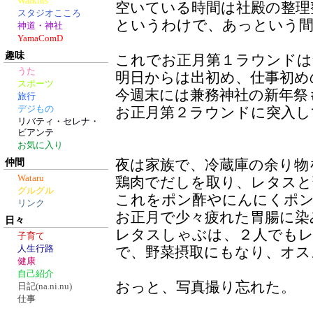
Walkins
空いている時間は社殿の整理
スタジオこころ
というわけで、あっという間
神道・神社
YamaComD
趣味
これでお正月第１ラウンドは
うた
明日からは出初め、仕事初め
スポーツ
今週末には兼務神社の新年祭
旅行
デジもの
お正月第２ラウンドに突入し
リバティ・セレナ・
ビアンテ
お気に入り
仲間
夜は家族で、冷蔵庫の余り物
Wataru
鶏肉でだしを取り、レタスと
グルグル
これをポン酢やにんにくポ
リンク
お正月で少々疲れた胃腸に染
日々
レタスしゃぶは、２人でも
子育て
人生行路
で、野菜摂取にもなり、オス
健康
自己紹介
おっと、写真撮り忘れた。
日記(na.ni.nu)
仕事