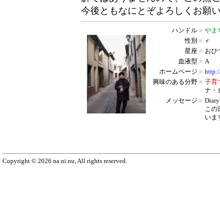
今後ともなにとぞよろしくお願
ハンドル
■
やま
性別
■
♂
星座
■
おひ
血液型
■
A
ホームページ
■
http:
興味のある分野
■
子育
ナ・
メッセージ
■
Dia
この
いま
Copyright © 2026 na.ni.nu, All rights reserved.