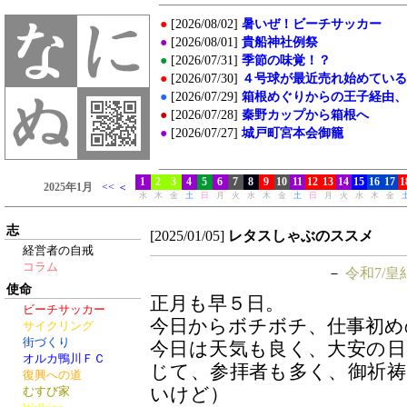
志
[2025/01/05]
レタスしゃぶのススメ
経営者の自戒
コラム
－
令和7/皇
使命
正月も早５日。
ビーチサッカー
今日からボチボチ、仕事初め
サイクリング
街づくり
今日は天気も良く、大安の
オルカ鴨川ＦＣ
じて、参拝者も多く、御祈
復興への道
いけど）
むすび家