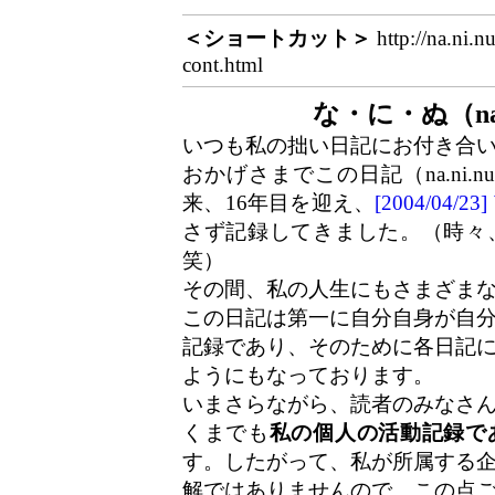
＜ショートカット＞
http://na.ni.n
cont.html
な・に・ぬ（na
いつも私の拙い日記にお付き合
おかげさまでこの日記（na.ni.
来、16年目を迎え、
[2004/04/
さず記録してきました。（時々
笑）
その間、私の人生にもさまざま
この日記は第一に自分自身が自
記録であり、そのために各日記
ようにもなっております。
いまさらながら、読者のみなさ
くまでも
私の個人の活動記録で
す。したがって、私が所属する
解ではありませんので、この点