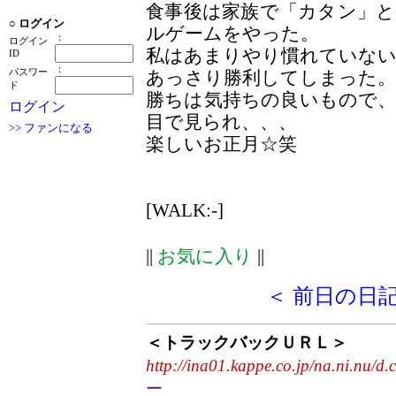
食事後は家族で「カタン」
○
ログイン
ルゲームをやった。
：
ログイン
私はあまりやり慣れていな
ID
：
パスワー
あっさり勝利してしまった。
ド
勝ちは気持ちの良いもので
ログイン
目で見られ、、、
>> ファンになる
楽しいお正月☆笑
[WALK:-]
||
お気に入り
||
＜ 前日の日
＜トラックバックＵＲＬ＞
http://ina01.kappe.co.jp/na.ni.nu/d.
ー