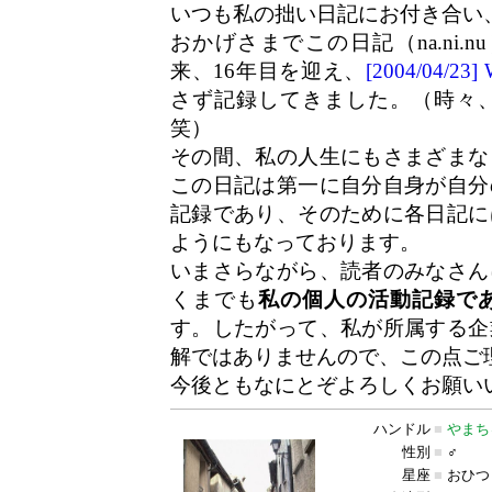
いつも私の拙い日記にお付き合い
おかげさまでこの日記（na.ni.n
来、16年目を迎え、
[2004/04/2
さず記録してきました。（時々
笑）
その間、私の人生にもさまざまな
この日記は第一に自分自身が自分
記録であり、そのために各日記に
ようにもなっております。
いまさらながら、読者のみなさん
くまでも
私の個人の活動記録で
す。したがって、私が所属する企
解ではありませんので、この点ご
今後ともなにとぞよろしくお願い
ハンドル
■
やまち
性別
■
♂
星座
■
おひつ