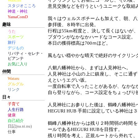
イクリングしてお昼にゴールし、その後、
Walkins
スタジオこころ
意見交換などを行うというユニークな取組
神道・神社
YamaComD
我々はウェルスポチームも加えて、朝、八
趣味
参拝後、８時半に出発。
行程は55km程度と、決して長くはないが
うた
プダウンがなかなかハードなコース設定。
スポーツ
旅行
本日の獲得標高は700ｍほど。
デジもの
リバティ・セレナ・
風もない穏やかな晴天で絶好のサイクリン
ビアンテ
お気に入り
八剱八幡神社から、まずは人見神社へ。
仲間
人見神社は小山の上に鎮座し、そこに通ず
Wataru
えというエグい坂。
グルグル
一度自転車で入ったことがあるが、なかな
リンク
自ら登りながら、コース設定をちょっぴり
日々
子育て
人見神社にお参りした後は、鶴峰八幡神社
人生行路
HEGURI HUB 手前に設定している神社は
健康
自己紹介
鶴峰八幡神社からは残り２時間弱の時間を
日記(na.ni.nu)
ールであるHEGURI HUBを目指す。
仕事
残り時間を考え、正規ルートから外れて、