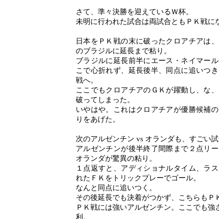
さて、準々決勝を迎えているＷ杯。
未明に行われた試合は両試合ともＰＫ戦に
日本をＰＫ戦の末に破ったクロアチアは、
のブラジルに延長まで粘り。
ブラジルに延長前半にエース・ネイマール
こで心折れず、延長後半、同点に追いつき
戦へ。
ここでもクロアチアのＧＫが躍動し、な、
破ってしまった。
いやはや。これはクロアチアが優勝候補の
りをあげた。
次のアルゼンチン vs オランダも、すごい
アルゼンチンが後半終了間際まで２点リー
オランダが驚異の粘り。
１点返すと、アディショナルタイム、ラス
れたＦＫをトリックプレーでゴール。
なんと同点に追いつく。
その後延長でも決着がつかず、こちらもＰ
ＰＫ戦には強いアルゼンチン。ここでも強
利。