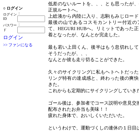
低差のないルートを、、、とも思ったが、
○
ログイン
正規ルートへ。
：
ログイン
上総湊から内陸に入り、志駒もみじロード
ID
最後の山であるコスモカントリー付近の
：
パスワー
て、HEGURI HUBへ。リミットであった
ド
着となったが、なんとか完走した。
ログイン
>> ファンになる
最も若い上田くん、後半はもう息切れして
そうだったが、、、
なんとか彼も走り切ることができた。
久々のサイクリングに私もヘトヘトだった
リング特有の達成感と、終わった後の爽快
きた。
これからも定期的にサイクリングしていき
ゴール後は、参加者でコース説明や意見交
配布されたお弁当も美味！！
疲れた身体で、おいしくいただいた。
というわけで、運動づくしの連休の１日目