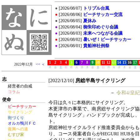
志
[2022/12/10]
房総半島サイクリング
経営者の自戒
コラム
－
令和4/皇紀
使命
今日は久々に本格的にサイクリング。
ビーチサッカー
木更津市の事業で、南房総サイクリング協
サイクリング
島サイクリング」ハンドブックが完成し、
街づくり
ト。
オルカ鴨川ＦＣ
房総神社サイクルライド推進委員会からも
復興への道
り、コース発案者自らがHEGURI HUB
むすび家