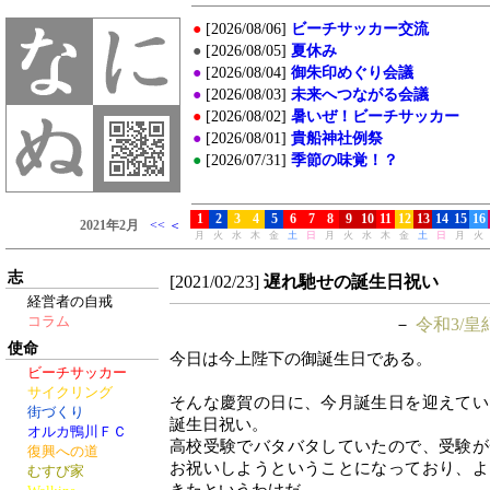
志
[2021/02/23]
遅れ馳せの誕生日祝い
経営者の自戒
コラム
－
令和3/皇
使命
今日は今上陛下の御誕生日である。
ビーチサッカー
サイクリング
そんな慶賀の日に、今月誕生日を迎えてい
街づくり
誕生日祝い。
オルカ鴨川ＦＣ
高校受験でバタバタしていたので、受験が
復興への道
お祝いしようということになっており、よ
むすび家