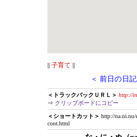
||
子育て
||
＜ 前日の日記
＜トラックバックＵＲＬ＞
http://
⇒
クリップボードにコピー
＜ショートカット＞
http://na.ni.nu
cont.html
な・に・ぬ（na.