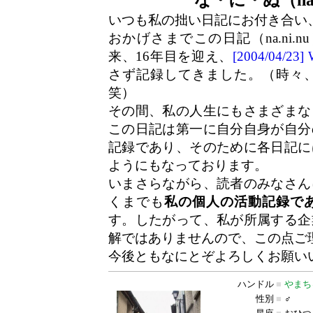
いつも私の拙い日記にお付き合い
おかげさまでこの日記（na.ni.n
来、16年目を迎え、
[2004/04/2
さず記録してきました。（時々
笑）
その間、私の人生にもさまざまな
この日記は第一に自分自身が自分
記録であり、そのために各日記に
ようにもなっております。
いまさらながら、読者のみなさん
くまでも
私の個人の活動記録で
す。したがって、私が所属する企
解ではありませんので、この点ご
今後ともなにとぞよろしくお願い
ハンドル
■
やまち
性別
■
♂