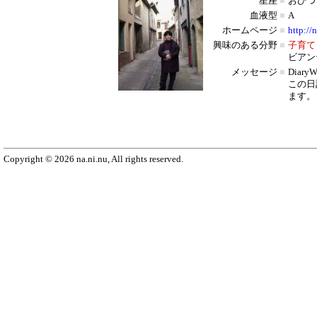
星座
■
おひつ
血液型
■
A
ホームページ
■
http://
興味のある分野
■
子育て
ビアン
メッセージ
■
Diar
この日
ます。
Copyright © 2026 na.ni.nu, All rights reserved.