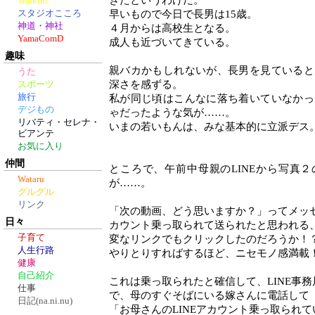
きたというわけだ。
Walkins
スタジオこころ
早いもので今日で長男は15歳。
神道・神社
４月からは高校生となる。
YamaComD
成人も近づいてきている。
趣味
親バカかもしれないが、長男を見ていると
うた
深さを感ずる。
スポーツ
旅行
私が同じ頃はこんなに落ち着いていなかっ
デジもの
ゃだったような気が……。
リバティ・セレナ・
いまの若いもんは、みな基本的に立派デス
ビアンテ
お気に入り
仲間
ところで、午前中母親のLINEから写真
Wataru
が……。
グルグル
リンク
「次の動画、どう思いますか？」ってメッ
日々
カウント乗っ取られて送られたと思われる
子育て
変なリンクでもクリックしたのだろうか！
人生行路
やりとりすればするほど、ニセモノ感満載
健康
自己紹介
これは乗っ取られたと確信して、LINE事
仕事
で、母のすぐそばにいる嫁さんに電話して
日記(na.ni.nu)
「お母さんのLINEアカウント乗っ取られ