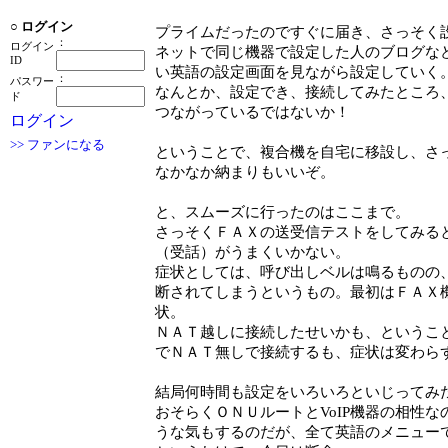
○
ログイン
プライムだったのですぐに届き、さっそく
：
ログイン
ネットで同じ機器で設定した人のブログな
ID
い英語の設定画面を見ながら設定していく
：
パスワー
なんとか、設定でき、接続してみたところ、
ド
つながっているではないか！
ログイン
>> ファンになる
ということで、複合機を自宅に移設し、さ
なかなか納まりもいいぞ。
と、スムーズに行ったのはここまで。
さっそくＦＡＸの送受信テストをしてみる
（受話）がうまくいかない。
症状としては、呼び出しベルは鳴るものの
断されてしまうというもの。最初はＦＡＸ
状。
ＮＡＴ越しに接続したせいかも、というこ
でＮＡＴ無しで接続するも、症状は変わら
結局何時間も設定をいろいろといじってみ
おそらくＯＮＵルートとVoIP機器の相性
うな気もするのだが、全て英語のメニュー