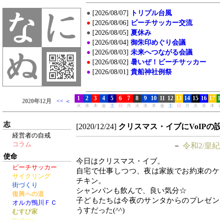
志
[2020/12/24]
クリスマス・イブにVoIP
経営者の自戒
コラム
－
令和2/皇紀
使命
今日はクリスマス・イブ。
ビーチサッカー
自宅で仕事しつつ、夜は家族でお約束のケ
サイクリング
チキン。
街づくり
シャンパンも飲んで、良い気分☆
復興への道
子どもたちは今夜のサンタからのプレゼン
オルカ鴨川ＦＣ
うすだった(^^)
むすび家