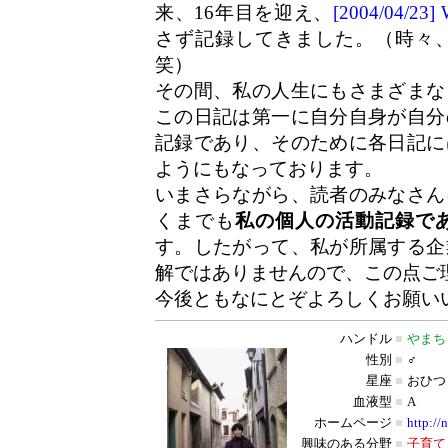
来、16年目を迎え、
[2004/04/2
さず記録してきました。（時々
笑）
その間、私の人生にもさまざまな
この日記は第一に自分自身が自分
記録であり、そのために各日記に
ようにもなっております。
いまさらながら、読者のみなさん
くまでも
私の個人の活動記録で
す。したがって、私が所属する企
解ではありませんので、この点ご
今後ともなにとぞよろしくお願い
ハンドル
■
やまち
性別
■
♂
星座
■
おひつ
血液型
■
A
ホームページ
■
http://
興味のある分野
■
子育て