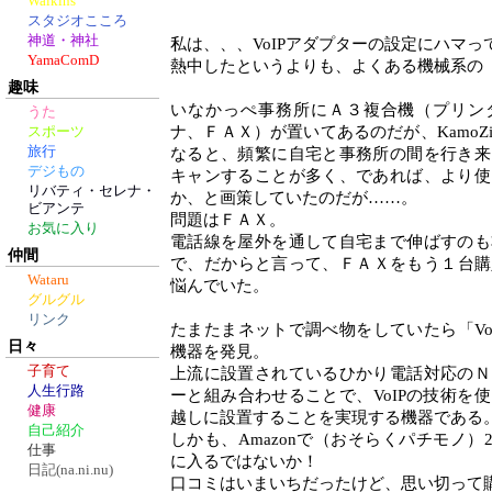
Walkins
スタジオこころ
神道・神社
私は、、、VoIPアダプターの設定にハマっ
YamaComD
熱中したというよりも、よくある機械系の
趣味
いなかっぺ事務所にＡ３複合機（プリン
うた
ナ、ＦＡＸ）が置いてあるのだが、KamoZ
スポーツ
旅行
なると、頻繁に自宅と事務所の間を行き来
デジもの
キャンすることが多く、であれば、より使
リバティ・セレナ・
か、と画策していたのだが……。
ビアンテ
問題はＦＡＸ。
お気に入り
電話線を屋外を通して自宅まで伸ばすのも
仲間
で、だからと言って、ＦＡＸをもう１台購
Wataru
悩んでいた。
グルグル
リンク
たまたまネットで調べ物をしていたら「Vo
日々
機器を発見。
子育て
上流に設置されているひかり電話対応のＮ
人生行路
ーと組み合わせることで、VoIPの技術を
健康
越しに設置することを実現する機器である
自己紹介
しかも、Amazonで（おそらくパチモノ）2
仕事
に入るではないか！
日記(na.ni.nu)
口コミはいまいちだったけど、思い切って