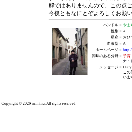
解ではありませんので、この点
今後ともなにとぞよろしくお願
ハンドル
■
やま
性別
■
♂
星座
■
おひ
血液型
■
A
ホームページ
■
http:
興味のある分野
■
子育
ナ・
メッセージ
■
Dia
この
いま
Copyright © 2026 na.ni.nu, All rights reserved.