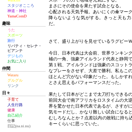
スポーツの力で地域を元気にする。
Walkins
スタジオこころ
まさにその使命を果たす試合となる。
神道・神社
心配される天気予報。あいにくの傘マー
YamaComD
降らないような気がする。きっと天も力
趣味
だ。
うた
スポーツ
旅行
さて、盛り上がりを見せているラグビー
リバティ・セレナ・
ビアンテ
今日、日本代表は大会前、世界ランキン
デジもの
補の一角、強豪アイルランド代表と静岡
お気に入り
第１戦、アイルランドは強豪のスコット
仲間
なプレーをさせず、大差で勝利。私もこ
Wataru
ほとんど穴がない印象だった。もしかす
グルグル
とさえ思えるパフォーマンスだった。
リンク
日々
果たして日本がどこまで太刀打ちできる
子育て
前回大会で南アフリカをロスタイムの大
人生行路
界を驚かせた日本代表であるが、さすが
健康
気モードだし、かなり難しい試合になる
自己紹介
むしろなんとか７点差以内の敗戦に持ち
仕事
キーくらいに思っていた。
日記(na.ni.nu)