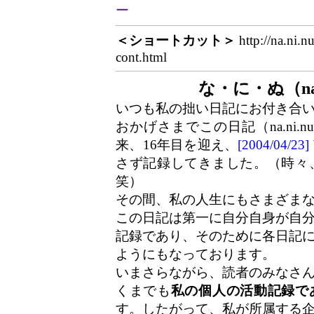
ー
＜ショートカット＞
http://na.ni.n
cont.html
な・に・ぬ（na
いつも私の拙い日記にお付き合
おかげさまでこの日記（na.ni.
来、16年目を迎え、
[2004/04/
さず記録してきました。（時々
笑）
その間、私の人生にもさまざま
この日記は第一に自分自身が自
記録であり、そのために各日記
ようにもなっております。
いまさらながら、読者のみなさ
くまでも
私の個人の活動記録で
す。したがって、私が所属する