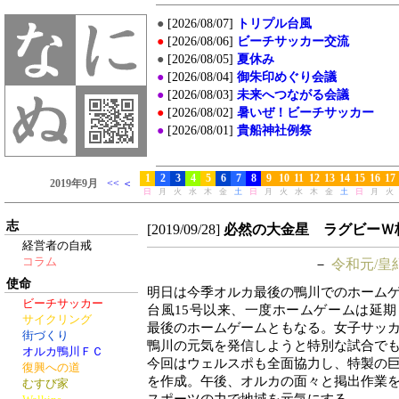
志
[2019/09/28]
必然の大金星 ラグビーＷ杯 
経営者の自戒
コラム
－
令和元/皇紀
使命
明日は今季オルカ最後の鴨川でのホーム
ビーチサッカー
台風15号以来、一度ホームゲームは延
サイクリング
最後のホームゲームともなる。女子サッ
街づくり
鴨川の元気を発信しようと特別な試合で
オルカ鴨川ＦＣ
今回はウェルスポも全面協力し、特製の
復興への道
を作成。午後、オルカの面々と掲出作業
むすび家