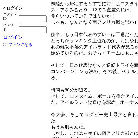
鴨陸から帰宅するとすでに前半はロスタ
○
ログイン
スコアをみると９－12で３点差の負け。
：
ログイン
食らいついているではないか！
ID
しかも、なんとなく南アフリカ戦を思わ
：
パスワー
ド
後半。もう日本代表のプレーは圧巻だっ
ログイン
どっちがランキング上位なのか、もはや
>> ファンになる
あの難攻不落のアイルランド代表が見る
始めているのだ。おそらくチームにもま
そして、日本代表はなんと逆転トライを
コンバージョンも決め、その後、ペナルテ
る。
時間も80分が迫る。
そして、ロスタイム。ボールを得たアイ
た。アイルランドは負けを認め、ボーナ
今大会、そしてラグビー史上最大と言わ
た。
もう鳥肌もんだ。
しかし、これは４年前の南アフリカ戦と