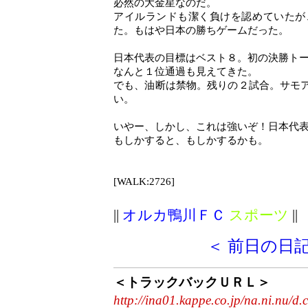
必然の大金星なのだ。
アイルランドも潔く負けを認めていたが
た。もはや日本の勝ちゲームだった。
日本代表の目標はベスト８。初の決勝ト
なんと１位通過も見えてきた。
でも、油断は禁物。残りの２試合。サモ
い。
いやー、しかし、これは強いぞ！日本代
もしかすると、もしかするかも。
[WALK:2726]
||
オルカ鴨川ＦＣ
スポーツ
||
＜ 前日の日
＜トラックバックＵＲＬ＞
http://ina01.kappe.co.jp/na.ni.nu/d.