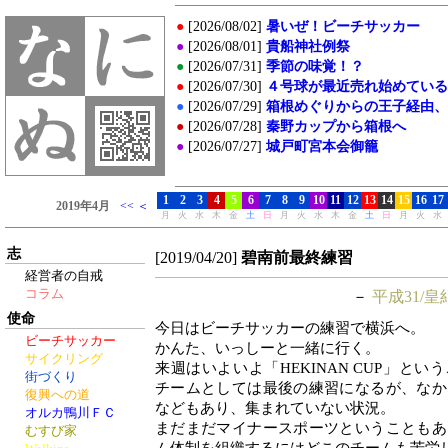
志
[2019/04/20]
碧南前最終練習
経営者の自戒
コラム
－
平成31/皇
使命
今日はビーチサッカーの練習で横浜へ。
ビーチサッカー
かんた、いっしーと一緒に行く。
サイクリング
来週はいよいよ「HEKINAN CUP」と
街づくり
チームとしては最後の練習になるが、なか
復興への道
などもあり、集まれていない状況。
オルカ鴨川ＦＣ
まだまだマイナースポーツということもあ
むすび家