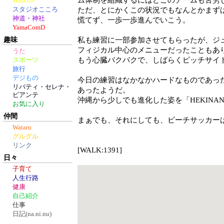
ム体制を組織するにはどこのチームも苦労
Walkins
スタジオこころ
ただ、とにかくこの状況でもなんとかまず
神道・神社
慌てず、一歩一歩進んでいこう。
YamaComD
趣味
私も練習に一部参加させてもらったが、ジ
フィジカル中心のメニューだったこともあ
うた
もう心臓バクバクで、しばらくピッチサイ
スポーツ
旅行
デジもの
今日の練習はなかなかハードなものであっ
リバティ・セレナ・
あったようだ。
ビアンテ
沖縄から少しでも進化した姿を「HEKINA
お気に入り
仲間
まぁでも、それにしても、ビーチサッカー
Wataru
グルグル
リンク
[WALK:1391]
日々
子育て
人生行路
健康
自己紹介
仕事
日記(na.ni.nu)